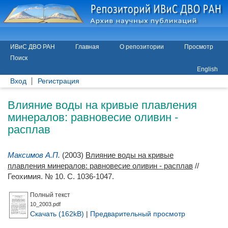
ИВиС ДВО РАН
Главная
О репозитории
Просмотр
Поиск
English
Вход
Регистрация
Влияние воды на кривые плавления
минералов: равновесие оливин -
расплав
Максимов А.П.
(2003)
Влияние воды на кривые
плавления минералов: равновесие оливин - расплав
//
Геохимия. № 10. С. 1036-1047.
Полный текст
10_2003.pdf
Скачать (162kB)
|
Предварительный просмотр