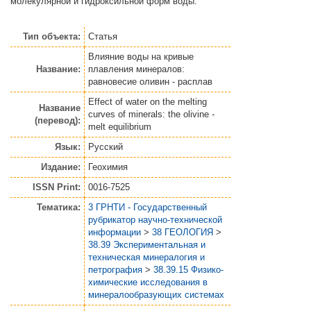
молекулярной и гидроксильной форм воды.
Тип объекта:
Статья
Влияние воды на кривые
Название:
плавления минералов:
равновесие оливин - расплав
Effect of water on the melting
Название
curves of minerals: the olivine -
(перевод):
melt equilibrium
Язык:
Русский
Издание:
Геохимия
ISSN Print:
0016-7525
Тематика:
3 ГРНТИ - Государственный
рубрикатор научно-технической
информации
>
38 ГЕОЛОГИЯ
>
38.39 Экспериментальная и
техническая минералогия и
петрография
>
38.39.15 Физико-
химические исследования в
минералообразующих системах