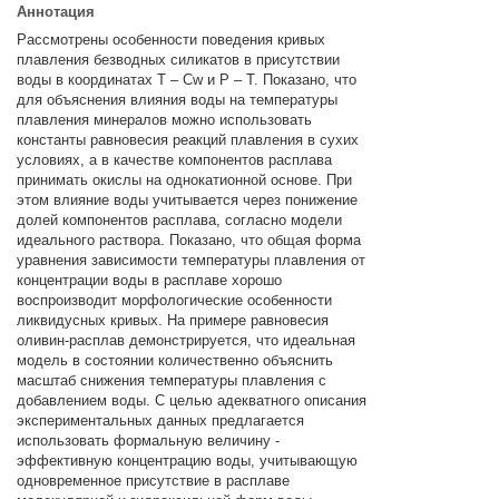
Аннотация
Рассмотрены особенности поведения кривых
плавления безводных силикатов в присутствии
воды в координатах T – Cw и P – T. Показано, что
для объяснения влияния воды на температуры
плавления минералов можно использовать
константы равновесия реакций плавления в сухих
условиях, а в качестве компонентов расплава
принимать окислы на однокатионной основе. При
этом влияние воды учитывается через понижение
долей компонентов расплава, согласно модели
идеального раствора. Показано, что общая форма
уравнения зависимости температуры плавления от
концентрации воды в расплаве хорошо
воспроизводит морфологические особенности
ликвидусных кривых. На примере равновесия
оливин-расплав демонстрируется, что идеальная
модель в состоянии количественно объяснить
масштаб снижения температуры плавления с
добавлением воды. С целью адекватного описания
экспериментальных данных предлагается
использовать формальную величину -
эффективную концентрацию воды, учитывающую
одновременное присутствие в расплаве