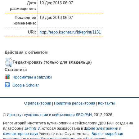
Дата
19 Дек 2013 06:07
размещения:
Последнее
19 Дек 2013 06:07
изменение:
URI:
http://repo.kscnet.ru/id/eprint/1131
Действия с объектом
Редактировать (только для владельца)
Статистика
Просмотры и загрузки
Google Scholar
О репозитории
|
Политика репозитория
|
Контакты
©
Институт вулканологии и сейсмологии ДВО РАН
, 2012-
2026
Репозиторий Института вулканологии и сейсмологии ДВО РАН создан на
платформе
EPrints 3
, которая разработана в
Школе электроники и
компьютерных наук
Университета Саутгемптона.
Более подробная
информация о разработчиках программного обеспечения
.