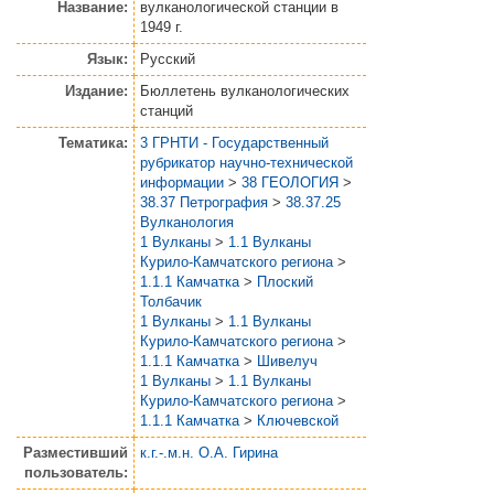
Название:
вулканологической станции в
1949 г.
Язык:
Русский
Издание:
Бюллетень вулканологических
станций
Тематика:
3 ГРНТИ - Государственный
рубрикатор научно-технической
информации
>
38 ГЕОЛОГИЯ
>
38.37 Петрография
>
38.37.25
Вулканология
1 Вулканы
>
1.1 Вулканы
Курило-Камчатского региона
>
1.1.1 Камчатка
>
Плоский
Толбачик
1 Вулканы
>
1.1 Вулканы
Курило-Камчатского региона
>
1.1.1 Камчатка
>
Шивелуч
1 Вулканы
>
1.1 Вулканы
Курило-Камчатского региона
>
1.1.1 Камчатка
>
Ключевской
Разместивший
к.г.-.м.н. О.А. Гирина
пользователь: