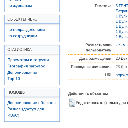
по журналам
Тематика:
3 ГРНТ
Петро
1 Вулк
ОБЪЕКТЫ ИВ
и
С
1 Вулк
1 Вулк
по подразделениям
1 Вулк
по сотрудникам
1 Вулк
Разместивший
к.г.-.м
СТАТИСТИКА
пользователь:
Дата размещения:
20 Дек
Просмотры и загрузки
География загрузок
Последнее изменение:
23 Дек
Депонирование
URI:
http://
Top 10
ПОМОЩЬ
Действия с объектом
Редактировать (только для
Депонирование объектов
Разное (доступ для
ИВиС)