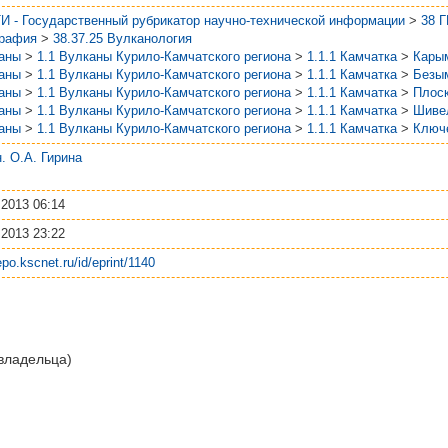
И - Государственный рубрикатор научно-технической информации
>
38 
графия
>
38.37.25 Вулканология
аны
>
1.1 Вулканы Курило-Камчатского региона
>
1.1.1 Камчатка
>
Кары
аны
>
1.1 Вулканы Курило-Камчатского региона
>
1.1.1 Камчатка
>
Безы
аны
>
1.1 Вулканы Курило-Камчатского региона
>
1.1.1 Камчатка
>
Плоск
аны
>
1.1 Вулканы Курило-Камчатского региона
>
1.1.1 Камчатка
>
Шиве
аны
>
1.1 Вулканы Курило-Камчатского региона
>
1.1.1 Камчатка
>
Ключ
.н. О.А. Гирина
 2013 06:14
 2013 23:22
repo.kscnet.ru/id/eprint/1140
 владельца)