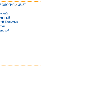
ГЕОЛОГИЯ
>
38.37
мский
мянный
ий Толбачик
луч
евской