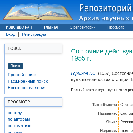
ИВиС ДВО РАН
Главная
О репозитории
Просмотр
Вход
Регистрация
Состояние действую
ПОИСК
1955 г.
Горшков Г.С.
(1957)
Состояние
Простой поиск
вулканологических станций. №
Расширенный поиск
Новые поступления
Полный текст отсутствует в этом ре
ПРОСМОТР
Тип объекта:
Статья
по году
Название:
Состоя
по авторам
Язык:
Русски
по тематике
Издание:
Бюллет
по типу