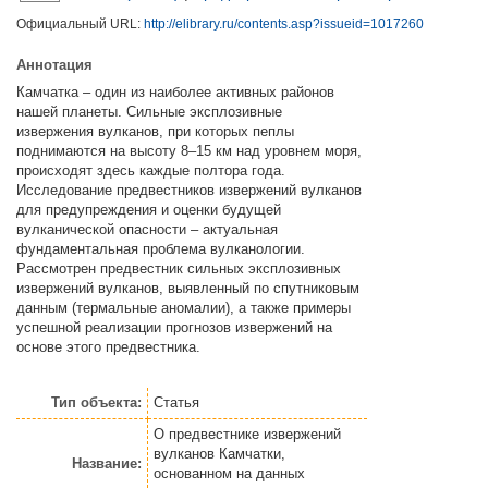
Официальный URL:
http://elibrary.ru/contents.asp?issueid=1017260
Аннотация
Камчатка – один из наиболее активных районов
нашей планеты. Сильные эксплозивные
извержения вулканов, при которых пеплы
поднимаются на высоту 8–15 км над уровнем моря,
происходят здесь каждые полтора года.
Исследование предвестников извержений вулканов
для предупреждения и оценки будущей
вулканической опасности – актуальная
фундаментальная проблема вулканологии.
Рассмотрен предвестник сильных эксплозивных
извержений вулканов, выявленный по спутниковым
данным (термальные аномалии), а также примеры
успешной реализации прогнозов извержений на
основе этого предвестника.
Тип объекта:
Статья
О предвестнике извержений
вулканов Камчатки,
Название:
основанном на данных