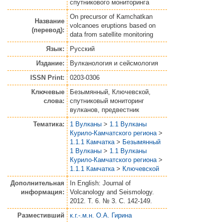
спутникового мониторинга
On precursor of Kamchatkan
Название
volcanoes eruptions based on
(перевод):
data from satellite monitoring
Язык:
Русский
Издание:
Вулканология и сейсмология
ISSN Print:
0203-0306
Ключевые
Безымянный, Ключевской,
слова:
спутниковый мониторинг
вулканов, предвестник
Тематика:
1 Вулканы
>
1.1 Вулканы
Курило-Камчатского региона
>
1.1.1 Камчатка
>
Безымянный
1 Вулканы
>
1.1 Вулканы
Курило-Камчатского региона
>
1.1.1 Камчатка
>
Ключевской
Дополнительная
In English: Journal of
информация:
Volcanology and Seismology.
2012. Т. 6. № 3. С. 142-149.
Разместивший
к.г.-.м.н. О.А. Гирина