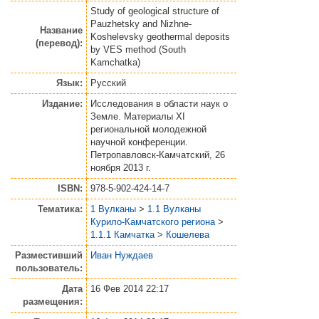
Study of geological structure of
Pauzhetsky and Nizhne-
Название
Koshelevsky geothermal deposits
(перевод):
by VES method (South
Kamchatka)
Язык:
Русский
Издание:
Исследования в области наук о
Земле. Материалы XI
региональной молодежной
научной конференции.
Петропавловск-Камчатский, 26
ноября 2013 г.
ISBN:
978-5-902-424-14-7
Тематика:
1 Вулканы
>
1.1 Вулканы
Курило-Камчатского региона
>
1.1.1 Камчатка
>
Кошелева
Разместивший
Иван Нуждаев
пользователь:
Дата
16 Фев 2014 22:17
размещения: