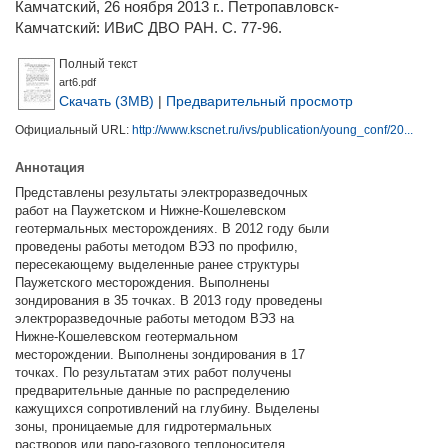
Камчатский, 26 ноября 2013 г.. Петропавловск-
Камчатский: ИВиС ДВО РАН. С. 77-96.
Полный текст
art6.pdf
Скачать (3MB)
|
Предварительный просмотр
Официальный URL:
http://www.kscnet.ru/ivs/publication/young_conf/20...
Аннотация
Представлены результаты электроразведочных
работ на Паужетском и Нижне-Кошелевском
геотермальных месторождениях. В 2012 году были
проведены работы методом ВЭЗ по профилю,
пересекающему выделенные ранее структуры
Паужетского месторождения. Выполнены
зондирования в 35 точках. В 2013 году проведены
электроразведочные работы методом ВЭЗ на
Нижне-Кошелевском геотермальном
месторождении. Выполнены зондирования в 17
точках. По результатам этих работ получены
предварительные данные по распределению
кажущихся сопротивлений на глубину. Выделены
зоны, проницаемые для гидротермальных
растворов или паро-газового теплоносителя.