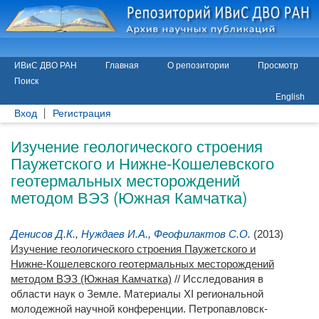
ИВиС ДВО РАН
Главная
О репозитории
Просмотр
Поиск
English
Вход
Регистрация
Изучение геологического строения
Паужетского и Нижне-Кошелевского
геотермальных месторождений
методом ВЭЗ (Южная Камчатка)
Денисов Д.К.
,
Нуждаев И.А.
,
Феофилактов С.О.
(2013)
Изучение геологического строения Паужетского и
Нижне-Кошелевского геотермальных месторождений
методом ВЭЗ (Южная Камчатка)
// Исследования в
области наук о Земле. Материалы XI региональной
молодежной научной конференции. Петропавловск-