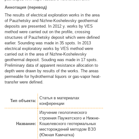
Аннотация (перевод)
The results of electrical exploration works in the area
of Pauzhetsky and Nizhne-Koshelevsky geothermal
deposits are presented. In 2012 y. works by VES
method were carried out on the profile, crossing
structures of Pauzhetsky deposit which were defined
earlier. Sounding was made in 35 spots. In 2013
electrical exploratory works by VES method were
carried out in the area of Nizhne-Koshelevsky
geothermal deposit. Souding was made in 17 spots.
Preliminary data of apparent resistance allocation to
depth were drawn by results of the works. The areas
permeable for hydrothermal liquors or gas-vapor heat-
transfer were defined.
Статья
в материалах
Тип объекта:
конференции
Изучение геологического
строения Паужетского и Нижне-
Название:
Кошелевского геотермальных
месторождений методом ВЭЗ
(Южная Камчатка)