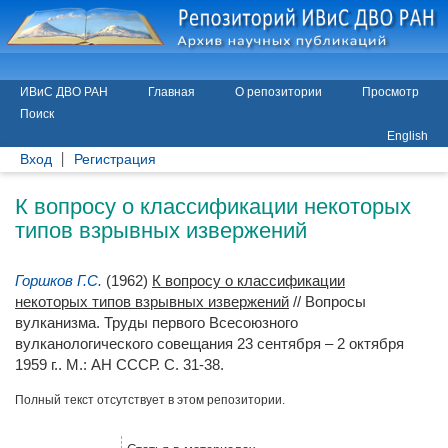
ИВиС ДВО РАН
Главная
О репозитории
Просмотр
Поиск
English
Вход
Регистрация
К вопросу о классификации некоторых
типов взрывных извержений
Горшков Г.С.
(1962)
К вопросу о классификации
некоторых типов взрывных извержений
// Вопросы
вулканизма. Труды первого Всесоюзного
вулканологического совещания 23 сентября – 2 октября
1959 г.. М.: АН СССР. С. 31-38.
Полный текст отсутствует в этом репозитории.