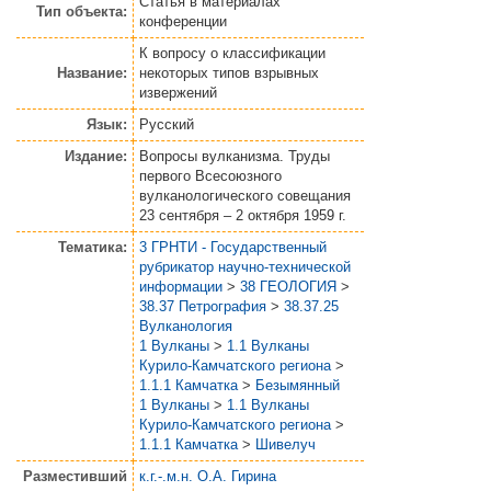
Статья
в материалах
Тип объекта:
конференции
К вопросу о классификации
Название:
некоторых типов взрывных
извержений
Язык:
Русский
Издание:
Вопросы вулканизма. Труды
первого Всесоюзного
вулканологического совещания
23 сентября – 2 октября 1959 г.
Тематика:
3 ГРНТИ - Государственный
рубрикатор научно-технической
информации
>
38 ГЕОЛОГИЯ
>
38.37 Петрография
>
38.37.25
Вулканология
1 Вулканы
>
1.1 Вулканы
Курило-Камчатского региона
>
1.1.1 Камчатка
>
Безымянный
1 Вулканы
>
1.1 Вулканы
Курило-Камчатского региона
>
1.1.1 Камчатка
>
Шивелуч
Разместивший
к.г.-.м.н. О.А. Гирина