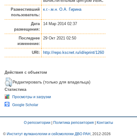
вычислительным центром ИВиС
Разместивший
к.г.-.м.н. О.А. Гирина
пользователь:
Дата
14 Мар 2014 02:37
размещения:
Последнее
29 Окт 2021 02:50
изменение:
URI:
http://repo.kscnet.ru/id/eprint/1260
Действия с объектом
Редактировать (только для владельца)
Статистика
Просмотры и загрузки
Google Scholar
О репозитории
|
Политика репозитория
|
Контакты
©
Институт вулканологии и сейсмологии ДВО РАН
, 2012-
2026