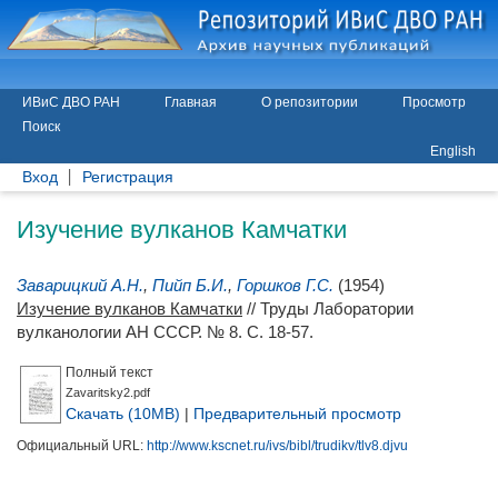
ИВиС ДВО РАН
Главная
О репозитории
Просмотр
Поиск
English
Вход
Регистрация
Изучение вулканов Камчатки
Заварицкий А.Н.
,
Пийп Б.И.
,
Горшков Г.С.
(1954)
Изучение вулканов Камчатки
// Труды Лаборатории
вулканологии АН СССР. № 8. С. 18-57.
Полный текст
Zavaritsky2.pdf
Скачать (10MB)
|
Предварительный просмотр
Официальный URL:
http://www.kscnet.ru/ivs/bibl/trudikv/tlv8.djvu