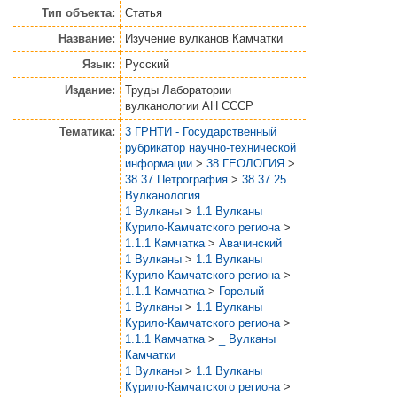
Тип объекта:
Статья
Название:
Изучение вулканов Камчатки
Язык:
Русский
Издание:
Труды Лаборатории
вулканологии АН СССР
Тематика:
3 ГРНТИ - Государственный
рубрикатор научно-технической
информации
>
38 ГЕОЛОГИЯ
>
38.37 Петрография
>
38.37.25
Вулканология
1 Вулканы
>
1.1 Вулканы
Курило-Камчатского региона
>
1.1.1 Камчатка
>
Авачинский
1 Вулканы
>
1.1 Вулканы
Курило-Камчатского региона
>
1.1.1 Камчатка
>
Горелый
1 Вулканы
>
1.1 Вулканы
Курило-Камчатского региона
>
1.1.1 Камчатка
>
_ Вулканы
Камчатки
1 Вулканы
>
1.1 Вулканы
Курило-Камчатского региона
>