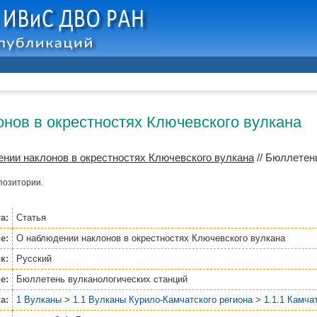
нов в окрестностях Ключевского вулкана
нии наклонов в окрестностях Ключевского вулкана
// Бюллетень
позитории.
а:
Статья
е:
О наблюдении наклонов в окрестностях Ключевского вулкана
к:
Русский
е:
Бюллетень вулканологических станций
а:
1 Вулканы
>
1.1 Вулканы Курило-Камчатского региона
>
1.1.1 Камча