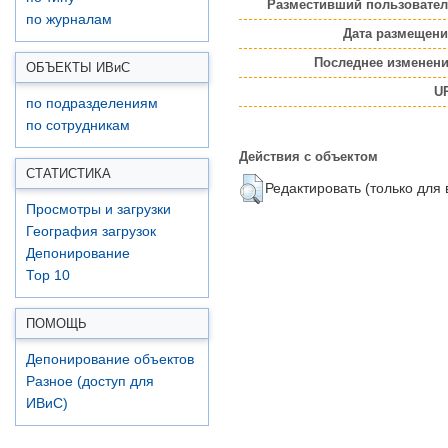
Разместивший пользовател
по журналам
Дата размещени
Последнее изменени
ОБЪЕКТЫ ИВ
и
С
UR
по подразделениям
по сотрудникам
Действия с объектом
СТАТИСТИКА
Редактировать (только для
Просмотры и загрузки
География загрузок
Депонирование
Top 10
ПОМОЩЬ
Депонирование объектов
Разное (доступ для
ИВиС)