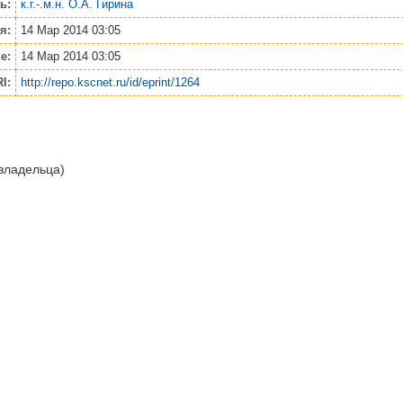
ь:
к.г.-.м.н. О.А. Гирина
я:
14 Мар 2014 03:05
е:
14 Мар 2014 03:05
I:
http://repo.kscnet.ru/id/eprint/1264
 владельца)