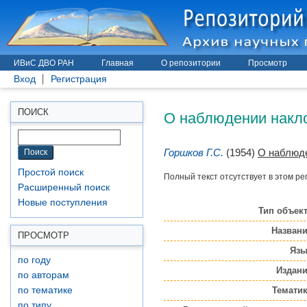
ИВиС ДВО РАН
Главная
О репозитории
Просмотр
Вход
Регистрация
О наблюдении накло
ПОИСК
Горшков Г.С.
(1954)
О наблюде
Простой поиск
Полный текст отсутствует в этом ре
Расширенный поиск
Новые поступления
Тип объект
Названи
ПРОСМОТР
Язы
по году
Издани
по авторам
Тематик
по тематике
по типу