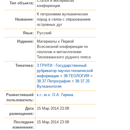
Статья
в материалах
Тип объекта:
конференции
К петрохимии вулканических
Название:
пород в связи с образованием
островных дуг
Язык:
Русский
Издание:
Материалы к Первой
Всесоюзной конференции по
геологии и металлогении
Тихоокеанского рудного пояса
Тематика:
3 ГРНТИ - Государственный
рубрикатор научно-технической
информации
>
38 ГЕОЛОГИЯ
>
38.37 Петрография
>
38.37.25
Вулканология
Разместивший
к.г.-.м.н. О.А. Гирина
пользователь:
Дата
15 Мар 2014 23:08
размещения:
Последнее
15 Мар 2014 23:08
изменение: