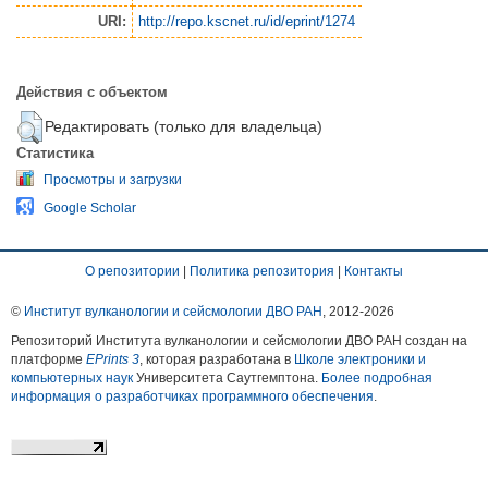
URI:
http://repo.kscnet.ru/id/eprint/1274
Действия с объектом
Редактировать (только для владельца)
Статистика
Просмотры и загрузки
Google Scholar
О репозитории
|
Политика репозитория
|
Контакты
©
Институт вулканологии и сейсмологии ДВО РАН
, 2012-
2026
Репозиторий Института вулканологии и сейсмологии ДВО РАН создан на
платформе
EPrints 3
, которая разработана в
Школе электроники и
компьютерных наук
Университета Саутгемптона.
Более подробная
информация о разработчиках программного обеспечения
.