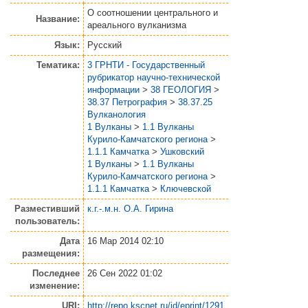
О соотношении центрального и
Название:
ареального вулканизма
Язык:
Русский
Тематика:
3 ГРНТИ - Государственный
рубрикатор научно-технической
информации
>
38 ГЕОЛОГИЯ
>
38.37 Петрография
>
38.37.25
Вулканология
1 Вулканы
>
1.1 Вулканы
Курило-Камчатского региона
>
1.1.1 Камчатка
>
Ушковский
1 Вулканы
>
1.1 Вулканы
Курило-Камчатского региона
>
1.1.1 Камчатка
>
Ключевской
Разместивший
к.г.-.м.н. О.А. Гирина
пользователь:
Дата
16 Мар 2014 02:10
размещения:
Последнее
26 Сен 2022 01:02
изменение:
URI:
http://repo.kscnet.ru/id/eprint/1291