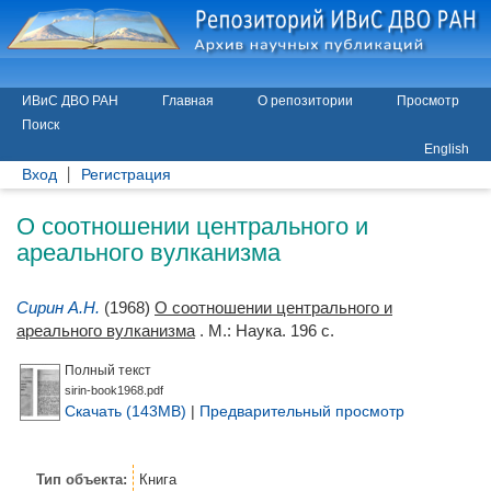
ИВиС ДВО РАН
Главная
О репозитории
Просмотр
Поиск
English
Вход
Регистрация
О соотношении центрального и
ареального вулканизма
Сирин А.Н.
(1968)
О соотношении центрального и
ареального вулканизма
. М.: Наука. 196 с.
Полный текст
sirin-book1968.pdf
Скачать (143MB)
|
Предварительный просмотр
Тип объекта:
Книга