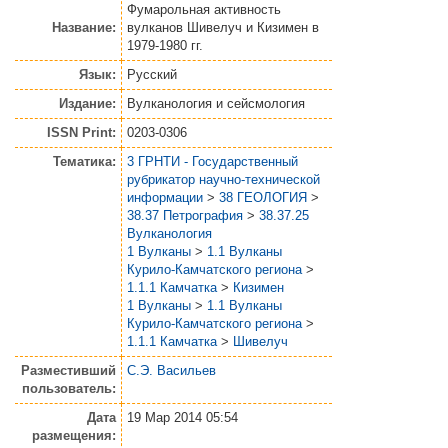
Фумарольная активность
Название:
вулканов Шивелуч и Кизимен в
1979-1980 гг.
Язык:
Русский
Издание:
Вулканология и сейсмология
ISSN Print:
0203-0306
Тематика:
3 ГРНТИ - Государственный
рубрикатор научно-технической
информации
>
38 ГЕОЛОГИЯ
>
38.37 Петрография
>
38.37.25
Вулканология
1 Вулканы
>
1.1 Вулканы
Курило-Камчатского региона
>
1.1.1 Камчатка
>
Кизимен
1 Вулканы
>
1.1 Вулканы
Курило-Камчатского региона
>
1.1.1 Камчатка
>
Шивелуч
Разместивший
С.Э. Васильев
пользователь:
Дата
19 Мар 2014 05:54
размещения: