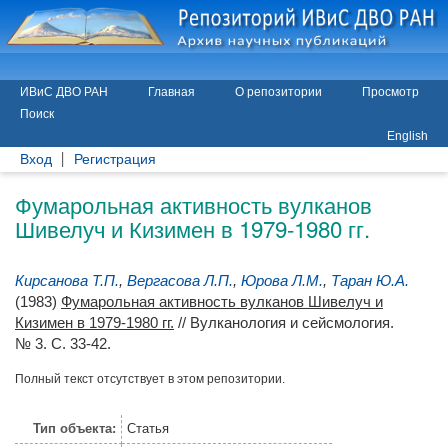
ИВиС ДВО РАН
Главная
О репозитории
Просмотр
Поиск
English
Вход
Регистрация
Фумарольная активность вулканов
Шивелуч и Кизимен в 1979-1980 гг.
Кирсанова Т.П.
,
Вергасова Л.П.
,
Юрова Л.М.
,
Таран Ю.А.
(1983)
Фумарольная активность вулканов Шивелуч и
Кизимен в 1979-1980 гг.
// Вулканология и сейсмология.
№ 3. С. 33-42.
Полный текст отсутствует в этом репозитории.
Тип объекта:
Статья