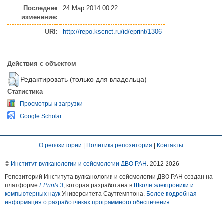
Последнее
24 Мар 2014 00:22
изменение:
URI:
http://repo.kscnet.ru/id/eprint/1306
Действия с объектом
Редактировать (только для владельца)
Статистика
Просмотры и загрузки
Google Scholar
О репозитории
|
Политика репозитория
|
Контакты
©
Институт вулканологии и сейсмологии ДВО РАН
, 2012-
2026
Репозиторий Института вулканологии и сейсмологии ДВО РАН создан на
платформе
EPrints 3
, которая разработана в
Школе электроники и
компьютерных наук
Университета Саутгемптона.
Более подробная
информация о разработчиках программного обеспечения
.