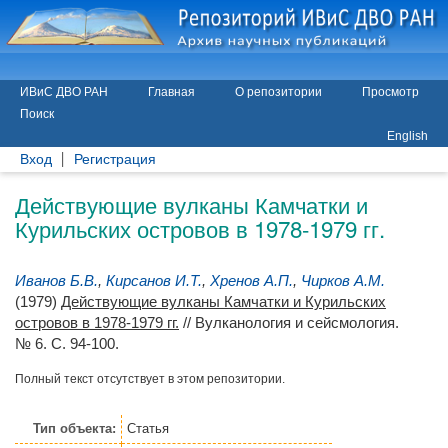
ИВиС ДВО РАН
Главная
О репозитории
Просмотр
Поиск
English
Вход
Регистрация
Действующие вулканы Камчатки и
Курильских островов в 1978-1979 гг.
Иванов Б.В.
,
Кирсанов И.Т.
,
Хренов А.П.
,
Чирков А.М.
(1979)
Действующие вулканы Камчатки и Курильских
островов в 1978-1979 гг.
// Вулканология и сейсмология.
№ 6. С. 94-100.
Полный текст отсутствует в этом репозитории.
Тип объекта:
Статья