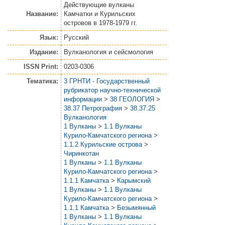
Действующие вулканы
Название:
Камчатки и Курильских
островов в 1978-1979 гг.
Язык:
Русский
Издание:
Вулканология и сейсмология
ISSN Print:
0203-0306
Тематика:
3 ГРНТИ - Государственный
рубрикатор научно-технической
информации
>
38 ГЕОЛОГИЯ
>
38.37 Петрография
>
38.37.25
Вулканология
1 Вулканы
>
1.1 Вулканы
Курило-Камчатского региона
>
1.1.2 Курильские острова
>
Чиринкотан
1 Вулканы
>
1.1 Вулканы
Курило-Камчатского региона
>
1.1.1 Камчатка
>
Карымский
1 Вулканы
>
1.1 Вулканы
Курило-Камчатского региона
>
1.1.1 Камчатка
>
Безымянный
1 Вулканы
>
1.1 Вулканы