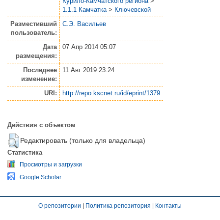
Курило-Камчатского региона
>
1.1.1 Камчатка
>
Ключевской
Разместивший
С.Э. Васильев
пользователь:
Дата
07 Апр 2014 05:07
размещения:
Последнее
11 Авг 2019 23:24
изменение:
URI:
http://repo.kscnet.ru/id/eprint/1379
Действия с объектом
Редактировать (только для владельца)
Статистика
Просмотры и загрузки
Google Scholar
О репозитории
|
Политика репозитория
|
Контакты