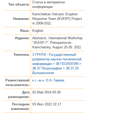
Статья
в материалах
Тип объекта:
конференции
Kamchatkan Volcanic Eruption
Название:
Response Team (KVERT) Project
in 2009-2011
Язык:
English
Издание:
Abstracts. International Workshop
“JKASP-7”. Petropavlovsk-
Kamchatsky. August 25-30. 2011
Тематика:
3 ГРНТИ - Государственный
рубрикатор научно-технической
информации
>
38 ГЕОЛОГИЯ
>
38.37 Петрография
>
38.37.25
Вулканология
Разместивший
к.г.-.м.н. О.А. Гирина
пользователь:
Дата
02 Май 2014 00:39
размещения:
Последнее
03 Июл 2022 22:17
изменение: