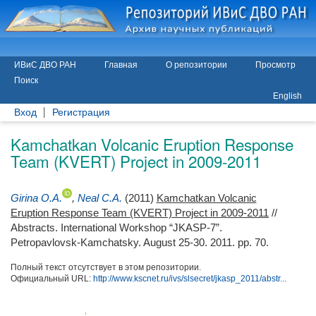
ИВиС ДВО РАН
Главная
О репозитории
Просмотр
Поиск
English
Вход
Регистрация
Kamchatkan Volcanic Eruption Response
Team (KVERT) Project in 2009-2011
Girina O.A.
,
Neal C.A.
(2011)
Kamchatkan Volcanic
Eruption Response Team (KVERT) Project in 2009-2011
//
Abstracts. International Workshop “JKASP-7”.
Petropavlovsk-Kamchatsky. August 25-30. 2011. pp. 70.
Полный текст отсутствует в этом репозитории.
Официальный URL:
http://www.kscnet.ru/ivs/slsecret/jkasp_2011/abstr...