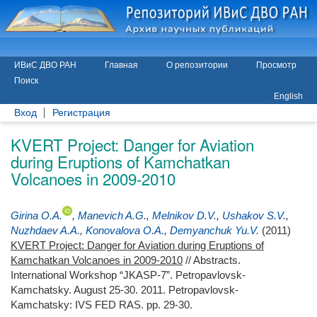
ИВиС ДВО РАН
Главная
О репозитории
Просмотр
Поиск
English
Вход
Регистрация
KVERT Project: Danger for Aviation
during Eruptions of Kamchatkan
Volcanoes in 2009-2010
Girina O.A.
,
Manevich A.G.
,
Melnikov D.V.
,
Ushakov S.V.
,
Nuzhdaev A.A.
,
Konovalova O.A.
,
Demyanchuk Yu.V.
(2011)
KVERT Project: Danger for Aviation during Eruptions of
Kamchatkan Volcanoes in 2009-2010
// Abstracts.
International Workshop “JKASP-7”. Petropavlovsk-
Kamchatsky. August 25-30. 2011. Petropavlovsk-
Kamchatsky: IVS FED RAS. pp. 29-30.