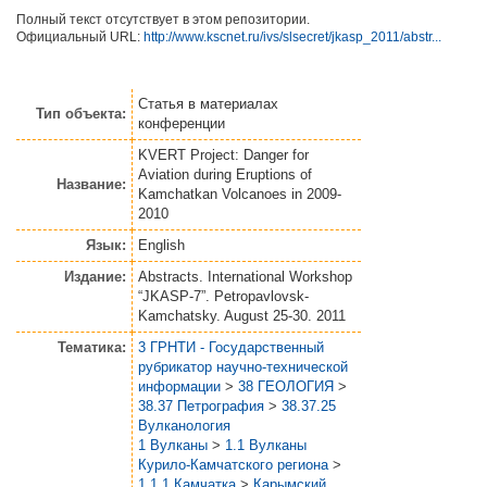
Полный текст отсутствует в этом репозитории.
Официальный URL:
http://www.kscnet.ru/ivs/slsecret/jkasp_2011/abstr...
Статья
в материалах
Тип объекта:
конференции
KVERT Project: Danger for
Aviation during Eruptions of
Название:
Kamchatkan Volcanoes in 2009-
2010
Язык:
English
Издание:
Abstracts. International Workshop
“JKASP-7”. Petropavlovsk-
Kamchatsky. August 25-30. 2011
Тематика:
3 ГРНТИ - Государственный
рубрикатор научно-технической
информации
>
38 ГЕОЛОГИЯ
>
38.37 Петрография
>
38.37.25
Вулканология
1 Вулканы
>
1.1 Вулканы
Курило-Камчатского региона
>
1.1.1 Камчатка
>
Карымский