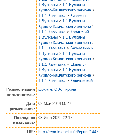
1 Вулканы
>
1.1 Вулканы
Курило-Камчатского региона
>
1.1.1 Камчатка
>
Кизимен
1 Вулканы
>
1.1 Вулканы
Курило-Камчатского региона
>
1.1.1 Камчатка
>
Корякский
1 Вулканы
>
1.1 Вулканы
Курило-Камчатского региона
>
1.1.1 Камчатка
>
Безымянный
1 Вулканы
>
1.1 Вулканы
Курило-Камчатского региона
>
1.1.1 Камчатка
>
Шивелуч
1 Вулканы
>
1.1 Вулканы
Курило-Камчатского региона
>
1.1.1 Камчатка
>
Ключевской
Разместивший
к.г.-.м.н. О.А. Гирина
пользователь:
Дата
02 Май 2014 00:44
размещения:
Последнее
03 Июл 2022 22:17
изменение:
URI:
http://repo.kscnet.ru/id/eprint/1447