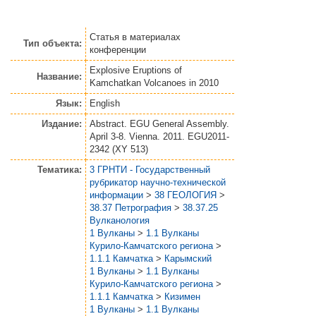
Статья
в материалах
Тип объекта:
конференции
Explosive Eruptions of
Название:
Kamchatkan Volcanoes in 2010
Язык:
English
Издание:
Abstract. EGU General Assembly.
April 3-8. Vienna. 2011. EGU2011-
2342 (XY 513)
Тематика:
3 ГРНТИ - Государственный
рубрикатор научно-технической
информации
>
38 ГЕОЛОГИЯ
>
38.37 Петрография
>
38.37.25
Вулканология
1 Вулканы
>
1.1 Вулканы
Курило-Камчатского региона
>
1.1.1 Камчатка
>
Карымский
1 Вулканы
>
1.1 Вулканы
Курило-Камчатского региона
>
1.1.1 Камчатка
>
Кизимен
1 Вулканы
>
1.1 Вулканы