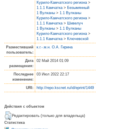
Курило-Камчатского региона
>
1.1.1 Камчатка
>
Безымянный
1 Вулканы
>
1.1 Вулканы
Курило-Камчатского региона
>
1.1.1 Камчатка
>
Шивелуч
1 Вулканы
>
1.1 Вулканы
Курило-Камчатского региона
>
1.1.1 Камчатка
>
Ключевской
Разместивший
к.г.-.м.н. О.А. Гирина
пользователь:
Дата
02 Май 2014 01:09
размещения:
Последнее
03 Июл 2022 22:17
изменение:
URI:
http://repo.kscnet.ru/id/eprint/1449
Действия с объектом
Редактировать (только для владельца)
Статистика