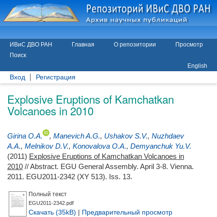
ИВиС ДВО РАН
Главная
О репозитории
Просмотр
Поиск
English
Вход
Регистрация
Explosive Eruptions of Kamchatkan
Volcanoes in 2010
Girina O.A.
,
Manevich A.G.
,
Ushakov S.V.
,
Nuzhdaev
A.A.
,
Melnikov D.V.
,
Konovalova O.A.
,
Demyanchuk Yu.V.
(2011)
Explosive Eruptions of Kamchatkan Volcanoes in
2010
// Abstract. EGU General Assembly. April 3-8. Vienna.
2011. EGU2011-2342 (XY 513). Iss. 13.
Полный текст
EGU2011-2342.pdf
Скачать (35kB)
|
Предварительный просмотр