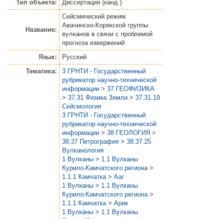
Тип объекта:
Диссертация (канд.)
Сейсмический режим
Авачинско-Корякской группы
Название:
вулканов в связи с проблемой
прогноза извержений
Язык:
Русский
Тематика:
3 ГРНТИ - Государственный
рубрикатор научно-технической
информации
>
37 ГЕОФИЗИКА
>
37.31 Физика Земли
>
37.31.19
Сейсмология
3 ГРНТИ - Государственный
рубрикатор научно-технической
информации
>
38 ГЕОЛОГИЯ
>
38.37 Петрография
>
38.37.25
Вулканология
1 Вулканы
>
1.1 Вулканы
Курило-Камчатского региона
>
1.1.1 Камчатка
>
Ааг
1 Вулканы
>
1.1 Вулканы
Курило-Камчатского региона
>
1.1.1 Камчатка
>
Арик
1 Вулканы
>
1.1 Вулканы