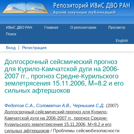
ИВиС ДВО РАН
Главная
О репозитории
Просмотр
Поиск
English
Вход
Регистрация
Долгосрочный сейсмический прогноз
для Курило-Камчатской дуги на 2006-
2007 гг., прогноз Средне-Курильского
землетрясения 15.11.2006, M=8.2 и его
сильных афтершоков
Федотов С.А.
,
Соломатин А.В.
,
Чернышев С.Д.
(2007)
Долгосрочный сейсмический прогноз для Курило-
Камчатской дуги на 2006-2007 гг., прогноз Средне-
Курильского землетрясения 15.11.2006, M=8.2 и его
сильных афтершоков
/ Проблемы сейсмобезопасности