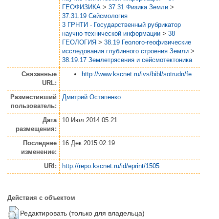
ГЕОФИЗИКА
>
37.31 Физика Земли
>
37.31.19 Сейсмология
3 ГРНТИ - Государственный рубрикатор
научно-технической информации
>
38
ГЕОЛОГИЯ
>
38.19 Геолого-геофизические
исследования глубинного строения Земли
>
38.19.17 Землетрясения и сейсмотектоника
Связанные
http://www.kscnet.ru/ivs/bibl/sotrudn/fe...
URL:
Разместивший
Дмитрий Остапенко
пользователь:
Дата
10 Июл 2014 05:21
размещения:
Последнее
16 Дек 2015 02:19
изменение:
URI:
http://repo.kscnet.ru/id/eprint/1505
Действия с объектом
Редактировать (только для владельца)