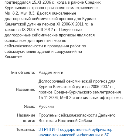
подтвердился 15.XI 2006 г., когда в районе Средних
Курильских островов произошло землетрясение c
Ms=8.2, Mw=8.3. Даются обновленные
долгосрочный сейсмический прогноз для Курило-
Камчатской дуги на период XI 2006-Х 2011 гг., а
также на IX 2007-VIII 2012 гг. Полученные
долгосрочные сейсмические прогнозы являются
основанием для принятия мер по
сейсмобезопасности и проведения работ по
сейсмоусилению зданий и сооружений на
Камчатке.
Тип объекта:
Раздел книги
Долгосрочный сейсмический прогноз для
Курило-Камчатской дуги на 2006-2007 гг.,
Название:
прогноз Средне-Курильского землетрясения
15.11.2006, M=8.2 и его сильных афтершоков
Язык:
Русский
Название
Проблемы сейсмобезопасности Дальнего
книги:
Востока и Восточной Сибири
Тематика:
3 ГРНТИ - Государственный рубрикатор
научно-технической информации
>
37