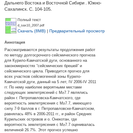
Дальнего Востока и Восточной Сибири . Южно-
Сахалинск. С. 104-105.
Полный текст
d_sax10_2007.pdf
Скачать (8MB)
|
Предварительный просмотр
Аннотация
Рассматриваются результаты продолжения работ
по методу долгосрочного сейсмического прогноза
для Курило-Камчатской дуги, основанного на
закономерностях “сейсмических брешей” и
сейсмического цикла. Приводится прогноз для
всех участков сейсмогенной зоны Курило-
Камчатской дуги, данный на 5 лет, IV 2006-IV 2011
гг. По нему наиболее вероятными местами
следующих землетрясений с М≥7.7 являлись
район г. Петропавловска-Камчатского, где
вероятность землетрясения с М≥7.7, имеющего
силу 7-9 баллов в г. Петропавловске-Камчатском,
равнялась 48% в 2006-2011 гг., и район Средних
Курильских островов и о. Онекотан, где
вероятность землетрясения с М≥7.7 оценивалась
величиной 26.7%. Этот прогноз успешно