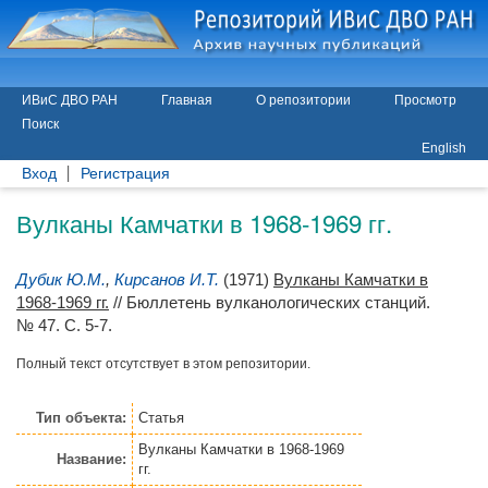
ИВиС ДВО РАН
Главная
О репозитории
Просмотр
Поиск
English
Вход
Регистрация
Вулканы Камчатки в 1968-1969 гг.
Дубик Ю.М.
,
Кирсанов И.Т.
(1971)
Вулканы Камчатки в
1968-1969 гг.
// Бюллетень вулканологических станций.
№ 47. С. 5-7.
Полный текст отсутствует в этом репозитории.
Тип объекта:
Статья
Вулканы Камчатки в 1968-1969
Название:
гг.