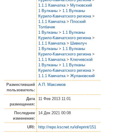
1.1.1 Камчатка
>
Мутновский
1 Вулканы
>
1.1 Вулканы
Курило-Камчатского региона
>
1.1.1 Камчатка
>
Плоский
Толбачик
1 Вулканы
>
1.1 Вулканы
Курило-Камчатского региона
>
1.1.1 Камчатка
>
Шивелуч
1 Вулканы
>
1.1 Вулканы
Курило-Камчатского региона
>
1.1.1 Камчатка
>
Ключевской
1 Вулканы
>
1.1 Вулканы
Курило-Камчатского региона
>
1.1.1 Камчатка
>
Жупановский
Разместивший
А.П. Максимов
пользователь:
Дата
11 Фев 2013 11:01
размещения:
Последнее
14 Дек 2021 00:08
изменение:
URI:
http://repo.kscnet.ru/id/eprint/151