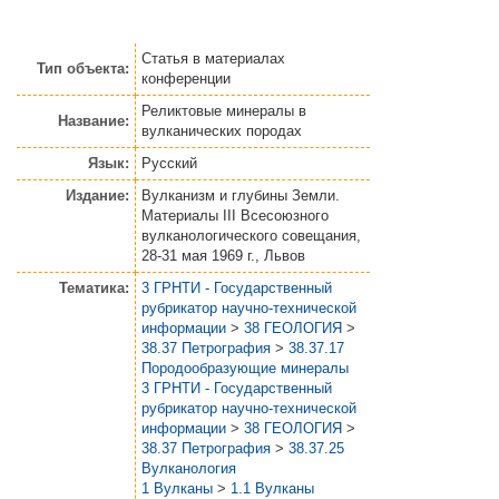
Статья
в материалах
Тип объекта:
конференции
Реликтовые минералы в
Название:
вулканических породах
Язык:
Русский
Издание:
Вулканизм и глубины Земли.
Материалы III Всесоюзного
вулканологического совещания,
28-31 мая 1969 г., Львов
Тематика:
3 ГРНТИ - Государственный
рубрикатор научно-технической
информации
>
38 ГЕОЛОГИЯ
>
38.37 Петрография
>
38.37.17
Породообразующие минералы
3 ГРНТИ - Государственный
рубрикатор научно-технической
информации
>
38 ГЕОЛОГИЯ
>
38.37 Петрография
>
38.37.25
Вулканология
1 Вулканы
>
1.1 Вулканы