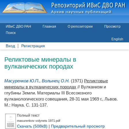
ИВиС ДВО РАН
Главная
О репозитории
Просмотр
Поиск
English
Вход
Регистрация
Реликтовые минералы в
вулканических породах
Масуренков Ю.П.
,
Волынец О.Н.
(1971)
Реликтовые
минералы в вулканических породах
// Вулканизм и
глубины Земли. Материалы III Всесоюзного
вулканологического совещания, 28-31 мая 1969 г., Львов.
М.: Наука. С. 131-137.
Полный текст
masurenkov volynets 1971.pdf
Скачать (508kB)
|
Предварительный просмотр