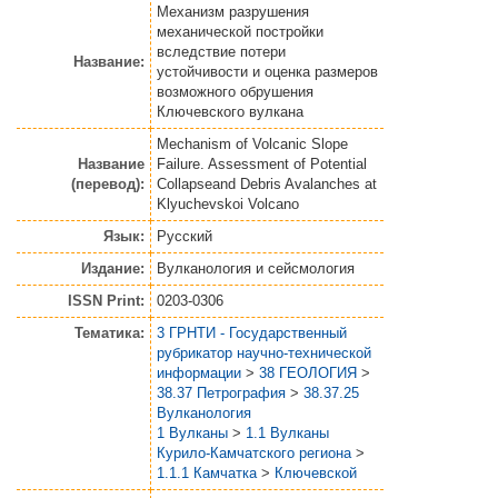
Механизм разрушения
механической постройки
вследствие потери
Название:
устойчивости и оценка размеров
возможного обрушения
Ключевского вулкана
Mechanism of Volcanic Slope
Название
Failure. Assessment of Potential
(перевод):
Collapseand Debris Avalanches at
Klyuchevskoi Volcano
Язык:
Русский
Издание:
Вулканология и сейсмология
ISSN Print:
0203-0306
Тематика:
3 ГРНТИ - Государственный
рубрикатор научно-технической
информации
>
38 ГЕОЛОГИЯ
>
38.37 Петрография
>
38.37.25
Вулканология
1 Вулканы
>
1.1 Вулканы
Курило-Камчатского региона
>
1.1.1 Камчатка
>
Ключевской