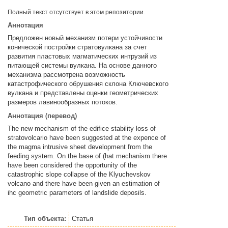
Полный текст отсутствует в этом репозитории.
Аннотация
Предложен новый механизм потери устойчивости
конической постройки стратовулкана за счет
развития пластовых магматических интрузий из
питающей системы вулкана. На основе данного
механизма рассмотрена возможность
катастрофического обрушения склона Ключевского
вулкана и представлены оценки геометрических
размеров лавинообразных потоков.
Аннотация (перевод)
The new mechanism of the edifice stability loss of
stratovolcario have been suggested at the expence of
the magma intrusive sheet development from the
feeding system. On the base of (hat mechanism there
have been considered the opportunity of the
catastrophic slope collapse of the Klyuchevskov
volcano and there have been given an estimation of
ihc geometric parameters of landslide deposils.
Тип объекта:
Статья