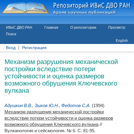
ИВиС ДВО РАН
Главная
О репозитории
Просмотр
Поиск
English
Вход
Регистрация
Механизм разрушения механической
постройки вследствие потери
устойчивости и оценка размеров
возможного обрушения Ключевского
вулкана
Адушкин В.В.
,
Зыков Ю.Н.
,
Федотов С.А.
(1994)
Механизм разрушения механической постройки
вследствие потери устойчивости и оценка размеров
возможного обрушения Ключевского вулкана
//
Вулканология и сейсмология. № 6. С. 81-95.