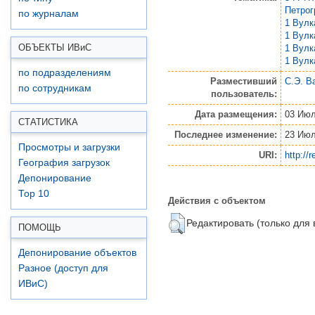
Петро
по журналам
1 Вулк
1 Вулк
ОБЪЕКТЫ ИВ
и
С
1 Вулк
1 Вулк
по подразделениям
Разместивший
С.Э. В
по сотрудникам
пользователь:
Дата размещения:
03 Июл
СТАТИСТИКА
Последнее изменение:
23 Июл
Просмотры и загрузки
URI:
http://
География загрузок
Депонирование
Top 10
Действия с объектом
Редактировать (только для
ПОМОЩЬ
Депонирование объектов
Разное (доступ для
ИВиС)