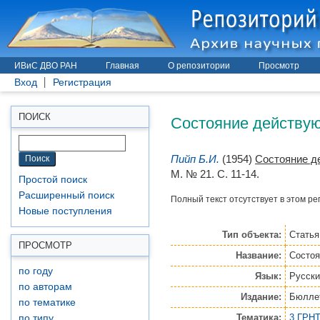
ИВиС ДВО РАН
Главная
О репозитории
Просмотр
Вход
Регистрация
Состояние действующ
ПОИСК
Пийп Б.И.
(1954)
Состояние де
М. № 21. С. 11-14.
Простой поиск
Расширенный поиск
Полный текст отсутствует в этом ре
Новые поступления
Тип объекта:
Статья
ПРОСМОТР
Название:
Состоя
по году
Язык:
Русски
по авторам
Издание:
Бюллет
по тематике
Тематика:
3 ГРНТ
по типу