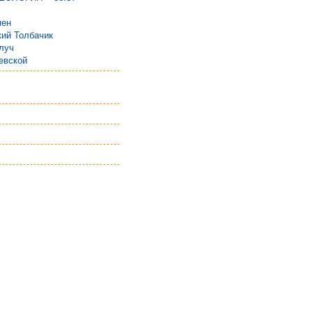
мен
ий Толбачик
луч
евской