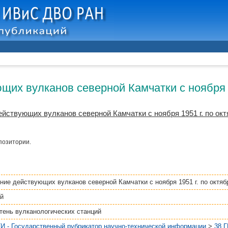
их вулканов северной Камчатки с ноября 19
йствующих вулканов северной Камчатки с ноября 1951 г. по октя
позитории.
ние действующих вулканов северной Камчатки с ноября 1951 г. по октябр
й
ень вулканологических станций
И - Государственный рубрикатор научно-технической информации
>
38 