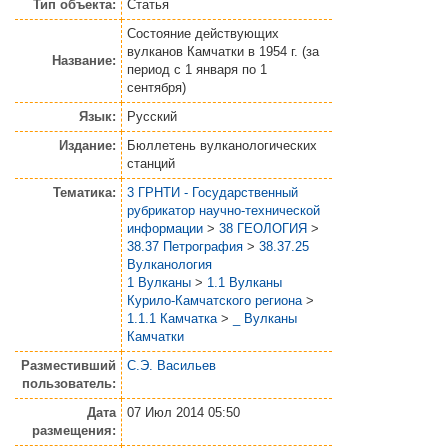
Тип объекта:
Статья
Состояние действующих
вулканов Камчатки в 1954 г. (за
Название:
период с 1 января по 1
сентября)
Язык:
Русский
Издание:
Бюллетень вулканологических
станций
Тематика:
3 ГРНТИ - Государственный
рубрикатор научно-технической
информации
>
38 ГЕОЛОГИЯ
>
38.37 Петрография
>
38.37.25
Вулканология
1 Вулканы
>
1.1 Вулканы
Курило-Камчатского региона
>
1.1.1 Камчатка
>
_ Вулканы
Камчатки
Разместивший
С.Э. Васильев
пользователь:
Дата
07 Июл 2014 05:50
размещения: