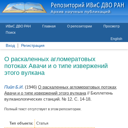
ИВиС ДВО РАН
Главная
О репозитории
Просмотр
Поиск
English
Вход
Регистрация
О раскаленных агломератовых
потоках Авачи и о типе извержений
этого вулкана
Пийп Б.И.
(1946)
О раскаленных агломератовых потоках
Авачи и о типе извержений этого вулкана
// Бюллетень
вулканологических станций. № 12. С. 14-18.
Полный текст отсутствует в этом репозитории.
Тип объекта:
Статья