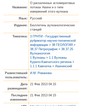
О раскаленных агломератовых
Название:
потоках Авачи и о типе
извержений этого вулкана
Язык:
Русский
Издание:
Бюллетень вулканологических
станций
Тематика:
3 ГРНТИ - Государственный
рубрикатор научно-технической
информации
>
38 ГЕОЛОГИЯ
>
38.37 Петрография
>
38.37.25
Вулканология
1 Вулканы
>
1.1 Вулканы
Курило-Камчатского региона
>
1.1.1 Камчатка
>
Авачинский
Разместивший
И.М. Романова
пользователь:
Дата
21 Фев 2013 04:15
размещения:
Последнее
21 Фев 2013 04:15
изменение: