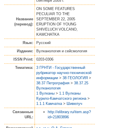
сентября 2005 г.
ON SOME FEATURES
PECULIAR TO THE
Название
SEPTEMBER 22, 2005
(перевод):
ERUPTION OF YOUNG
SHIVELUCH VOLCANO,
KAMCHATKA
Язык:
Русский
Издание:
Вулканология и сейсмология
ISSN Print:
0203-0306
Тематика:
3 ГРНТИ - Государственный
рубрикатор научно-технической
информации
>
38 ГЕОЛОГИЯ
>
38.37 Петрография
>
38.37.25
Вулканология
1 Вулканы
>
1.1 Вулканы
Курило-Камчатского региона
>
1.1.1 Камчатка
>
Шивелуч
Связанные
http://elibrary.ru/item.asp?
URL:
id=21803896