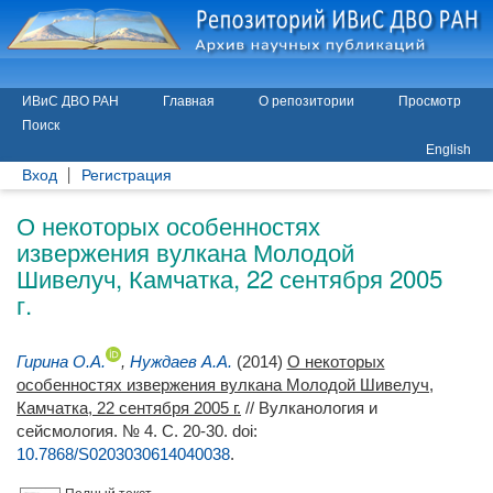
ИВиС ДВО РАН
Главная
О репозитории
Просмотр
Поиск
English
Вход
Регистрация
О некоторых особенностях
извержения вулкана Молодой
Шивелуч, Камчатка, 22 сентября 2005
г.
Гирина О.А.
,
Нуждаев А.А.
(2014)
О некоторых
особенностях извержения вулкана Молодой Шивелуч,
Камчатка, 22 сентября 2005 г.
// Вулканология и
сейсмология. № 4. С. 20-30.
doi:
10.7868/S0203030614040038
.