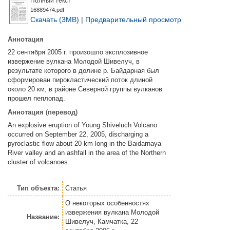
Полный текст
16889474.pdf
Скачать (3MB)
|
Предварительный просмотр
Аннотация
22 сентября 2005 г. произошло эксплозивное
извержение вулкана Молодой Шивелуч, в
результате которого в долине р. Байдарная был
сформирован пирокластический поток длиной
около 20 км, в районе Северной группы вулканов
прошел пеплопад.
Аннотация (перевод)
An explosive eruption of Young Shiveluch Volcano
occurred on September 22, 2005, discharging a
pyroclastic flow about 20 km long in the Baidarnaya
River valley and an ashfall in the area of the Northern
cluster of volcanoes.
Тип объекта:
Статья
О некоторых особенностях
извержения вулкана Молодой
Название:
Шивелуч, Камчатка, 22