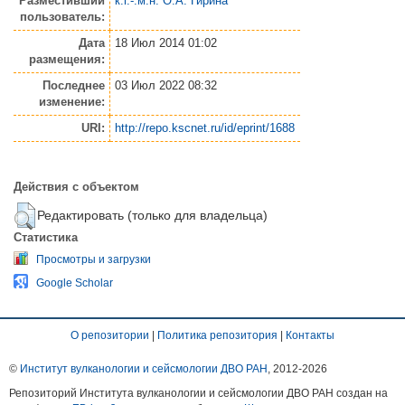
Разместивший
к.г.-.м.н. О.А. Гирина
пользователь:
Дата
18 Июл 2014 01:02
размещения:
Последнее
03 Июл 2022 08:32
изменение:
URI:
http://repo.kscnet.ru/id/eprint/1688
Действия с объектом
Редактировать (только для владельца)
Статистика
Просмотры и загрузки
Google Scholar
О репозитории
|
Политика репозитория
|
Контакты
©
Институт вулканологии и сейсмологии ДВО РАН
, 2012-
2026
Репозиторий Института вулканологии и сейсмологии ДВО РАН создан на