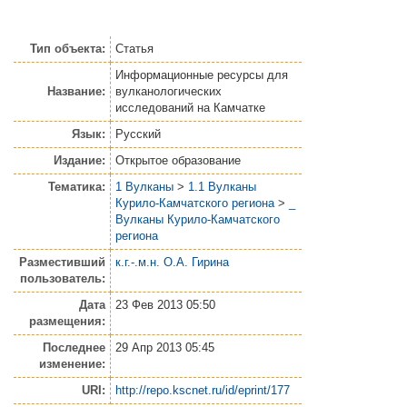
Тип объекта:
Статья
Информационные ресурсы для
Название:
вулканологических
исследований на Камчатке
Язык:
Русский
Издание:
Открытое образование
Тематика:
1 Вулканы
>
1.1 Вулканы
Курило-Камчатского региона
>
_
Вулканы Курило-Камчатского
региона
Разместивший
к.г.-.м.н. О.А. Гирина
пользователь:
Дата
23 Фев 2013 05:50
размещения:
Последнее
29 Апр 2013 05:45
изменение:
URI:
http://repo.kscnet.ru/id/eprint/177