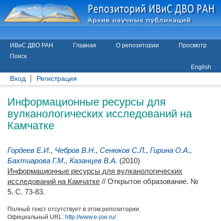
ИВиС ДВО РАН
Главная
О репозитории
Просмотр
Поиск
English
Вход
Регистрация
Информационные ресурсы для
вулканологических исследований на
Камчатке
Гордеев Е.И.
,
Чебров В.Н.
,
Сенюков С.Л.
,
Гирина О.А.
,
Бахтиарова Г.М.
,
Казанцев В.А.
(2010)
Информационные ресурсы для вулканологических
исследований на Камчатке
// Открытое образование. №
5. С. 73-83.
Полный текст отсутствует в этом репозитории.
Официальный URL:
http://www.e-joe.ru/