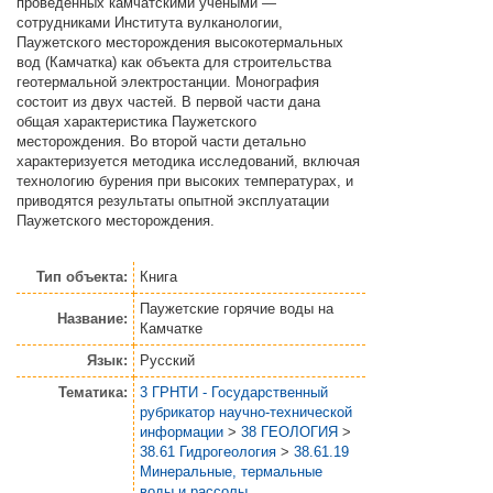
проведенных камчатскими учеными —
сотрудниками Института вулканологии,
Паужетского месторождения высокотермальных
вод (Камчатка) как объекта для строительства
геотермальной электростанции. Монография
состоит из двух частей. В первой части дана
общая характеристика Паужетского
месторождения. Во второй части детально
характеризуется методика исследований, включая
технологию бурения при высоких температурах, и
приводятся результаты опытной эксплуатации
Паужетского месторождения.
Тип объекта:
Книга
Паужетские горячие воды на
Название:
Камчатке
Язык:
Русский
Тематика:
3 ГРНТИ - Государственный
рубрикатор научно-технической
информации
>
38 ГЕОЛОГИЯ
>
38.61 Гидрогеология
>
38.61.19
Минеральные, термальные
воды и рассолы