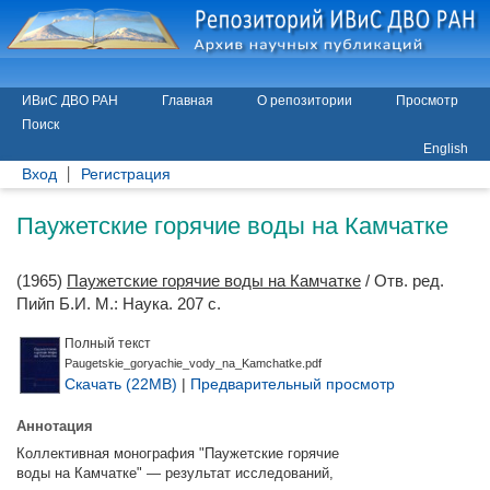
ИВиС ДВО РАН
Главная
О репозитории
Просмотр
Поиск
English
Вход
Регистрация
Паужетские горячие воды на Камчатке
(1965)
Паужетские горячие воды на Камчатке
/ Отв. ред.
Пийп Б.И.
М.: Наука. 207 с.
Полный текст
Paugetskie_goryachie_vody_na_Kamchatke.pdf
Скачать (22MB)
|
Предварительный просмотр
Аннотация
Коллективная монография "Паужетские горячие
воды на Камчатке" — результат исследований,