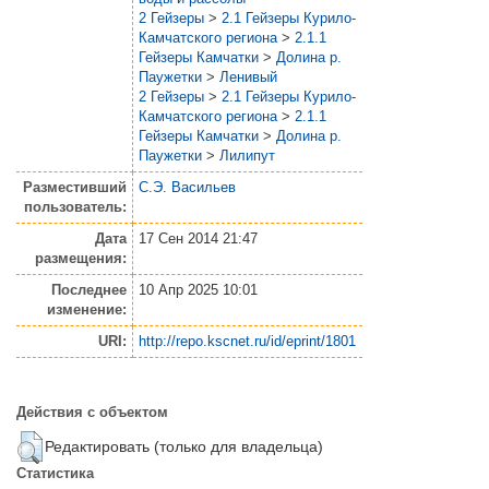
2 Гейзеры
>
2.1 Гейзеры Курило-
Камчатского региона
>
2.1.1
Гейзеры Камчатки
>
Долина р.
Паужетки
>
Ленивый
2 Гейзеры
>
2.1 Гейзеры Курило-
Камчатского региона
>
2.1.1
Гейзеры Камчатки
>
Долина р.
Паужетки
>
Лилипут
Разместивший
С.Э. Васильев
пользователь:
Дата
17 Сен 2014 21:47
размещения:
Последнее
10 Апр 2025 10:01
изменение:
URI:
http://repo.kscnet.ru/id/eprint/1801
Действия с объектом
Редактировать (только для владельца)
Статистика