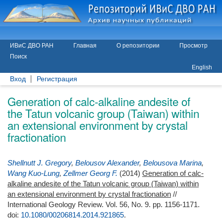
ИВиС ДВО РАН
Главная
О репозитории
Просмотр
Поиск
English
Вход
Регистрация
Generation of calc-alkaline andesite of
the Tatun volcanic group (Taiwan) within
an extensional environment by crystal
fractionation
Shellnutt J. Gregory
,
Belousov Alexander
,
Belousova Marina
,
Wang Kuo-Lung
,
Zellmer Georg F.
(2014)
Generation of calc-
alkaline andesite of the Tatun volcanic group (Taiwan) within
an extensional environment by crystal fractionation
//
International Geology Review. Vol. 56, No. 9. pp. 1156-1171.
doi:
10.1080/00206814.2014.921865
.