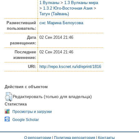
1 Вулканы
>
1.3 Вулканы мира
>
1.3.2 Юго-Восточная Азия
>
Татун (Тайвань)
Разместивший
снс Марина Белоусова
пользователь:
Дата
02 Сен 2014 21:46
размещения:
Последнее
02 Сен 2014 21:46
изменение:
URI:
http://repo.kscnet.ru/id/eprint/1816
Действия с объектом
Редактировать (только для владельца)
Статистика
Просмотры и загрузки
Google Scholar
О репозитории
|
Политика репозитория
|
Контакты