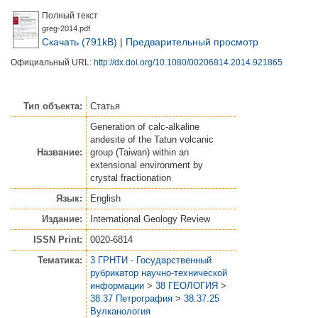
Полный текст
greg-2014.pdf
Скачать (791kB)
|
Предварительный просмотр
Официальный URL:
http://dx.doi.org/10.1080/00206814.2014.921865
Тип объекта:
Статья
Generation of calc-alkaline
andesite of the Tatun volcanic
Название:
group (Taiwan) within an
extensional environment by
crystal fractionation
Язык:
English
Издание:
International Geology Review
ISSN Print:
0020-6814
Тематика:
3 ГРНТИ - Государственный
рубрикатор научно-технической
информации
>
38 ГЕОЛОГИЯ
>
38.37 Петрография
>
38.37.25
Вулканология