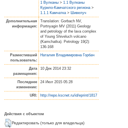
1 Вулканы
>
1.1 Вулканы
Курило-Камчатского региона
>
1.1.1 Камчатка
>
Шивелуч
Дополнительная
Translation: Gorbach NV,
информация:
Portnyagin MV (2011) Geology
and petrology of the lava complex
of Young Shiveluch volcano
(Kamchatka). Petrology 19(2):
136-168
Разместивший
Наталия Владимировна Горбач
пользователь:
Дата
10 Дек 2014 23:32
размещения:
Последнее
24 Июл 2015 05:28
изменение:
URI:
http://repo.kscnet.ru/id/eprint/1817
Действия с объектом
Редактировать (только для владельца)