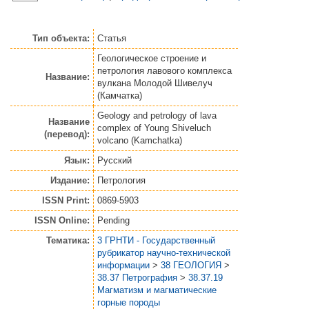
Тип объекта:
Статья
Геологическое строение и
петрология лавового комплекса
Название:
вулкана Молодой Шивелуч
(Камчатка)
Geology and petrology of lava
Название
complex of Young Shiveluch
(перевод):
volcano (Kamchatka)
Язык:
Русский
Издание:
Петрология
ISSN Print:
0869-5903
ISSN Online:
Pending
Тематика:
3 ГРНТИ - Государственный
рубрикатор научно-технической
информации
>
38 ГЕОЛОГИЯ
>
38.37 Петрография
>
38.37.19
Магматизм и магматические
горные породы