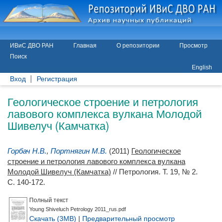
ИВиС ДВО РАН
Главная
О репозитории
Просмотр
Поиск
English
Вход
Регистрация
Геологическое строение и петрология
лавового комплекса вулкана Молодой
Шивелуч (Камчатка)
Горбач Н.В.
,
Портнягин М.В.
(2011)
Геологическое
строение и петрология лавового комплекса вулкана
Молодой Шивелуч (Камчатка)
// Петрология. Т. 19, № 2.
С. 140-172.
Полный текст
Young Shiveluch Petrology 2011_rus.pdf
Скачать (3MB)
|
Предварительный просмотр