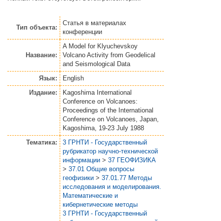
Статья
в материалах
Тип объекта:
конференции
A Model for Klyuchevskoy
Название:
Volcano Activity from Geodelical
and Seismological Data
Язык:
English
Издание:
Kagoshima International
Conference on Volcanoes:
Proceedings of the International
Conference on Volcanoes, Japan,
Kagoshima, 19-23 July 1988
Тематика:
3 ГРНТИ - Государственный
рубрикатор научно-технической
информации
>
37 ГЕОФИЗИКА
>
37.01 Общие вопросы
геофизики
>
37.01.77 Методы
исследования и моделирования.
Математические и
кибернетические методы
3 ГРНТИ - Государственный