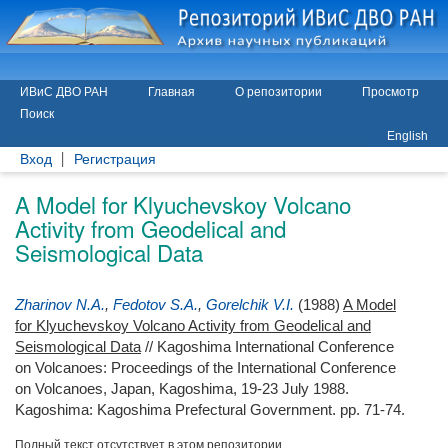
ИВиС ДВО РАН
Главная
О репозитории
Просмотр
Поиск
English
Вход
Регистрация
A Model for Klyuchevskoy Volcano
Activity from Geodelical and
Seismological Data
Zharinov N.A.
,
Fedotov S.A.
,
Gorelchik V.I.
(1988)
A Model
for Klyuchevskoy Volcano Activity from Geodelical and
Seismological Data
// Kagoshima International Conference
on Volcanoes: Proceedings of the International Conference
on Volcanoes, Japan, Kagoshima, 19-23 July 1988.
Kagoshima: Kagoshima Prefectural Government. pp. 71-74.
Полный текст отсутствует в этом репозитории.