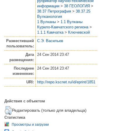
рубрикатор научно-технической
информации
>
38 ГЕОЛОГИЯ
>
38.37 Петрография
>
38.37.25
Вулканология
1 Вулканы
>
1.1 Вулканы
Курило-Камчатского региона
>
1.1.1 Камчатка
>
Ключевской
Разместивший
С.Э. Васильев
пользователь:
Дата
24 Сен 2014 23:47
размещения:
Последнее
24 Сен 2014 23:47
изменение:
URI:
http://repo.kscnet.ru/id/eprint/1851
Действия с объектом
Редактировать (только для владельца)
Статистика
Просмотры и загрузки