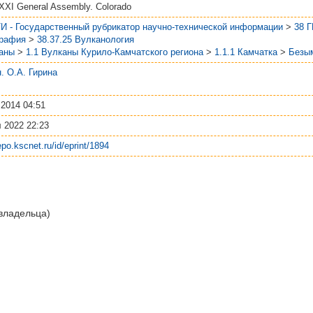
XXI General Assembly. Colorado
И - Государственный рубрикатор научно-технической информации
>
38 
графия
>
38.37.25 Вулканология
аны
>
1.1 Вулканы Курило-Камчатского региона
>
1.1.1 Камчатка
>
Безы
.н. О.А. Гирина
 2014 04:51
 2022 22:23
repo.kscnet.ru/id/eprint/1894
 владельца)