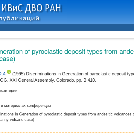
neration of pyroclastic deposit types from ande
case)
O.A.
(1995)
Discriminations in Generation of pyroclastic deposit ty
UGG. XXI General Assembly. Colorado. pp. B 410.
позитории.
я
в материалах конференции
inations in Generation of pyroclastic deposit types from andesitic volcanoes
anny volcano case)