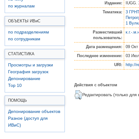
Издание:
IUGG. 
по журналам
Тематика:
3 ГРНТ
Петро
ОБЪЕКТЫ ИВ
и
С
1 Вулк
Разместивший
к.г.-.м
по подразделениям
пользователь:
по сотрудникам
Дата размещения:
09 Окт
СТАТИСТИКА
Последнее изменение:
03 Июл
URI:
http://
Просмотры и загрузки
География загрузок
Депонирование
Действия с объектом
Top 10
Редактировать (только для
ПОМОЩЬ
Депонирование объектов
Разное (доступ для
ИВиС)