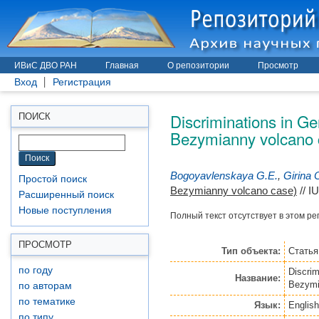
ИВиС ДВО РАН
Главная
О репозитории
Просмотр
Вход
Регистрация
Discriminations in Ge
ПОИСК
Bezymianny volcano 
Bogoyavlenskaya G.E.
,
Girina 
Простой поиск
Bezymianny volcano case)
// I
Расширенный поиск
Новые поступления
Полный текст отсутствует в этом ре
ПРОСМОТР
Тип объекта:
Стать
по году
Discrim
Название:
Bezymi
по авторам
по тематике
Язык:
English
по типу