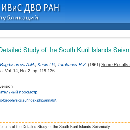
etailed Study of the South Kuril Islands Seism
Bagdasarova A.M.
,
Kusin I.P.
,
Tarakanov R.Z.
(1961)
Some Results of
ma. Vol. 14, No. 2. pp. 119-136.
version
ительный просмотр
sofgeophysics.eu/index.php/annals/...
sults of the Detailed Study of the South Kuril Islands Seismicity