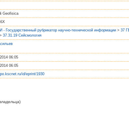
di Geofisica
16X
И - Государственный рубрикатор научно-технической информации
>
37 
>
37.31.19 Сейсмология
асильев
2014 06:05
2014 06:05
epo.kscnet.ru/id/eprint/1930
 владельца)