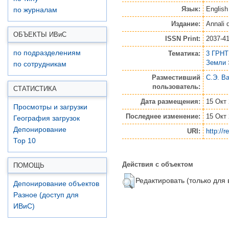
Язык:
English
по журналам
Издание:
Annali 
ОБЪЕКТЫ ИВ
и
С
ISSN Print:
2037-4
по подразделениям
Тематика:
3 ГРНТ
Земли
по сотрудникам
Разместивший
С.Э. В
пользователь:
СТАТИСТИКА
Дата размещения:
15 Окт 
Просмотры и загрузки
Последнее изменение:
15 Окт 
География загрузок
Депонирование
URI:
http://r
Top 10
Действия с объектом
ПОМОЩЬ
Редактировать (только для
Депонирование объектов
Разное (доступ для
ИВиС)