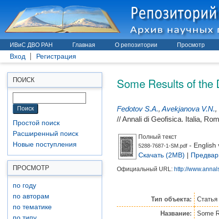
ИВиС ДВО РАН
Главная
О репозитории
Просмотр
Вход
Регистрация
Some Results of the D
ПОИСК
Fedotov S.A.
,
Avekjanova V.N.
,
// Annali di Geofisica. Italia, Ro
Простой поиск
Расширенный поиск
Полный текст
Новые поступления
- English 
5288-7687-1-SM.pdf
Скачать (2MB)
|
Предвар
ПРОСМОТР
Официальный URL:
http://www.annal
по году
по авторам
Тип объекта:
Статья
по тематике
Название:
Some Re
по типу