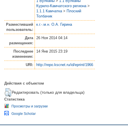
1 Вулканы
>
1.1 Вулканы
Курило-Камчатского региона
>
1.1.1 Камчатка
>
Плоский
Толбачик
Разместивший
к.г.-.м.н. О.А. Гирина
пользователь:
Дата
26 Ноя 2014 04:14
размещения:
Последнее
14 Янв 2015 23:19
изменение:
URI:
http://repo.kscnet.ru/id/eprint/1966
Действия с объектом
Редактировать (только для владельца)
Статистика
Просмотры и загрузки
Google Scholar