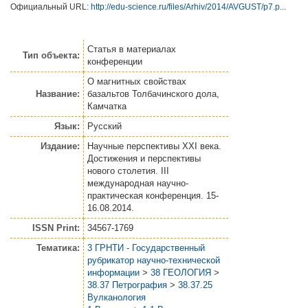
Официальный URL:
http://edu-science.ru/files/Arhiv/2014/AVGUST/p7.p...
Статья
в материалах
Тип объекта:
конференции
О магнитных свойствах
Название:
базальтов Толбачинского дола,
Камчатка
Язык:
Русский
Издание:
Научные перспективы XXI века.
Достижения и перспективы
нового столетия. III
международная научно-
практическая конференция. 15-
16.08.2014.
ISSN Print:
34567-1769
Тематика:
3 ГРНТИ - Государственный
рубрикатор научно-технической
информации
>
38 ГЕОЛОГИЯ
>
38.37 Петрография
>
38.37.25
Вулканология