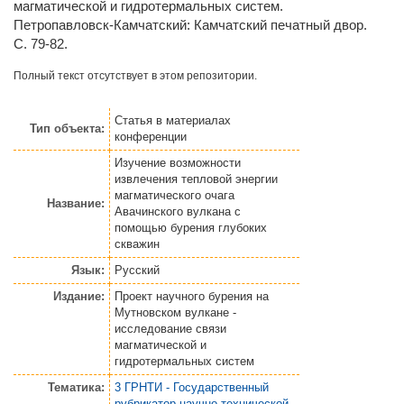
магматической и гидротермальных систем.
Петропавловск-Камчатский: Камчатский печатный двор.
С. 79-82.
Полный текст отсутствует в этом репозитории.
Статья
в материалах
Тип объекта:
конференции
Изучение возможности
извлечения тепловой энергии
магматического очага
Название:
Авачинского вулкана с
помощью бурения глубоких
скважин
Язык:
Русский
Издание:
Проект научного бурения на
Мутновском вулкане -
исследование связи
магматической и
гидротермальных систем
Тематика:
3 ГРНТИ - Государственный
рубрикатор научно-технической