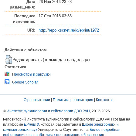
Дата
26 Ноя 2014 23:23
размещения:
Последнее
17 Сен 2018 03:33
изменение:
URI:
http://repo.kscnet.ru/id/eprint/1972
Действия с объектом
Редактировать (только для владельца)
Статистика
Просмотры и загрузки
Google Scholar
О репозитории
|
Политика репозитория
|
Контакты
©
Институт вулканологии и сейсмологии ДВО РАН
, 2012-
2026
Репозиторий Института вулканологии и сейсмологии ДВО РАН создан на
платформе
EPrints 3
, которая разработана в
Школе электроники и
компьютерных наук
Университета Саутгемптона.
Более подробная
информация о разработчиках программного обеспечения
.