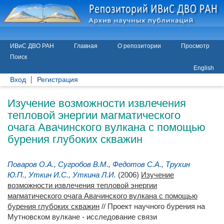
ИВиС ДВО РАН
Главная
О репозитории
Просмотр
Поиск
English
Вход
Регистрация
Изучение возможности извлечения
тепловой энергии магматического
очага Авачинского вулкана с помощью
бурения глубоких скважин
Поваров О.А.
,
Сугробов В.М.
,
Федотов С.А.
,
Трухин
Ю.П.
,
Уткин И.С.
,
Уткина Л.И.
(2006)
Изучение
возможности извлечения тепловой энергии
магматического очага Авачинского вулкана с помощью
бурения глубоких скважин
// Проект научного бурения на
Мутновском вулкане - исследование связи