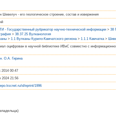
н Шевелуч - его геологическое строение, состав и извержения
ий
ТИ - Государственный рубрикатор научно-технической информации
>
38
графия
>
38.37.25 Вулканология
каны
>
1.1 Вулканы Курило-Камчатского региона
>
1.1.1 Камчатка
>
Шив
иал оцифрован в научной библиотеке ИВиС совместно с информационн
м.н. О.А. Гирина
к 2014 00:47
в 2024 21:56
/repo.kscnet.ru/id/eprint/1996
 владельца)