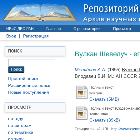
ИВиС ДВО РАН
Главная
О репозитории
Просмотр
Вход
Регистрация
Вулкан Шевелуч - ег
ПОИСК
Меняйлов А.А.
(1955)
Вулкан 
Влодавец В.И.
М.: АН СССР. 2
Простой поиск
Расширенный поиск
Полный текст
Новые поступления
tlv9.djvu
Скачать (5MB)
ПРОСМОТР
Полный текст (Содержание
sodtlv9.html
по году
Скачать (39kB)
по авторам
Официальный URL:
http://www.kscnet.
по тематике
по типу