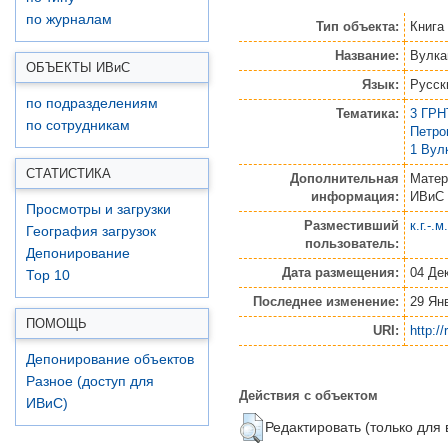
по журналам
Тип объекта:
Книга
Название:
Вулка
ОБЪЕКТЫ ИВ
и
С
Язык:
Русск
по подразделениям
Тематика:
3 ГРН
по сотрудникам
Петро
1 Вул
СТАТИСТИКА
Дополнительная
Матер
информация:
ИВиС
Просмотры и загрузки
Разместивший
к.г.-.
География загрузок
пользователь:
Депонирование
Дата размещения:
04 Де
Top 10
Последнее изменение:
29 Ян
ПОМОЩЬ
URI:
http:/
Депонирование объектов
Разное (доступ для
Действия с объектом
ИВиС)
Редактировать (только для