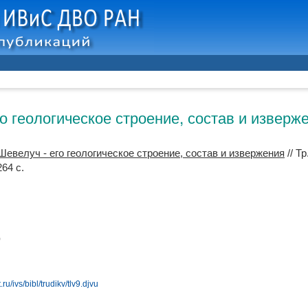
о геологическое строение, состав и изверж
Шевелуч - его геологическое строение, состав и извержения
// Т
64 с.
)
ru/ivs/bibl/trudikv/tlv9.djvu