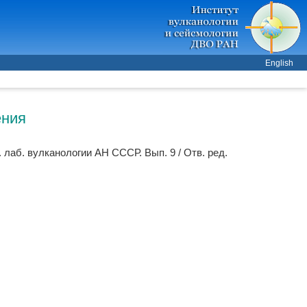
English
ения
р. лаб. вулканологии АН СССР. Вып. 9 / Отв. ред.