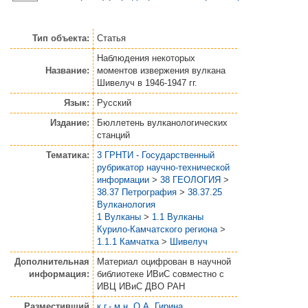
Тип объекта:
Статья
Наблюдения некоторых
Название:
моментов извержения вулкана
Шивелуч в 1946-1947 гг.
Язык:
Русский
Издание:
Бюллетень вулканологических
станций
Тематика:
3 ГРНТИ - Государственный
рубрикатор научно-технической
информации
>
38 ГЕОЛОГИЯ
>
38.37 Петрография
>
38.37.25
Вулканология
1 Вулканы
>
1.1 Вулканы
Курило-Камчатского региона
>
1.1.1 Камчатка
>
Шивелуч
Дополнительная
Материал оцифрован в научной
информация:
библиотеке ИВиС совместно с
ИВЦ ИВиС ДВО РАН
Разместивший
к.г.-.м.н. О.А. Гирина