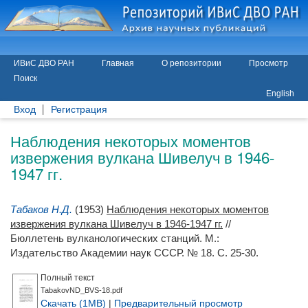
ИВиС ДВО РАН
Главная
О репозитории
Просмотр
Поиск
English
Вход
Регистрация
Наблюдения некоторых моментов
извержения вулкана Шивелуч в 1946-
1947 гг.
Табаков Н.Д.
(1953)
Наблюдения некоторых моментов
извержения вулкана Шивелуч в 1946-1947 гг.
//
Бюллетень вулканологических станций. М.:
Издательство Академии наук СССР. № 18. С. 25-30.
Полный текст
TabakovND_BVS-18.pdf
Скачать (1MB)
|
Предварительный просмотр