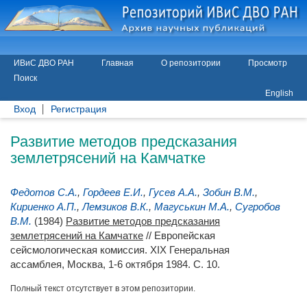
ИВиС ДВО РАН
Главная
О репозитории
Просмотр
Поиск
English
Вход
Регистрация
Развитие методов предсказания
землетрясений на Камчатке
Федотов С.А.
,
Гордеев Е.И.
,
Гусев А.А.
,
Зобин В.М.
,
Кириенко А.П.
,
Лемзиков В.К.
,
Магуськин М.А.
,
Сугробов
В.М.
(1984)
Развитие методов предсказания
землетрясений на Камчатке
// Европейская
сейсмологическая комиссия. XIX Генеральная
ассамблея, Москва, 1-6 октября 1984. С. 10.
Полный текст отсутствует в этом репозитории.