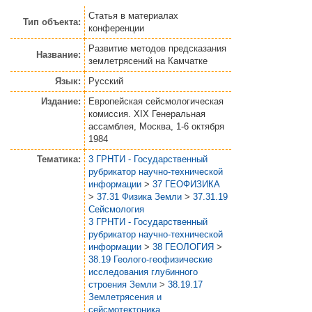
Статья
в материалах
Тип объекта:
конференции
Развитие методов предсказания
Название:
землетрясений на Камчатке
Язык:
Русский
Издание:
Европейская сейсмологическая
комиссия. XIX Генеральная
ассамблея, Москва, 1-6 октября
1984
Тематика:
3 ГРНТИ - Государственный
рубрикатор научно-технической
информации
>
37 ГЕОФИЗИКА
>
37.31 Физика Земли
>
37.31.19
Сейсмология
3 ГРНТИ - Государственный
рубрикатор научно-технической
информации
>
38 ГЕОЛОГИЯ
>
38.19 Геолого-геофизические
исследования глубинного
строения Земли
>
38.19.17
Землетрясения и
сейсмотектоника