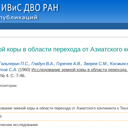
 коры в области перехода от Азиатского ко
Гальперин П.С.
,
Гладун В.А.
,
Горячев А.В.
,
Зверев С.М.
,
Косминск
тов С.А.
(1960)
Исследование земной коры в области перехода от
 4. С. 7-46.
позитории.
ование земной коры в области перехода от Азиатского континента к Тихом
й
ческие исследования