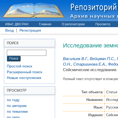
ИВиС ДВО РАН
Главная
О репозитории
Просмотр
Вход
Регистрация
Исследование земной
ПОИСК
Васильев В.Г.
,
Вейцман П.С.
,
О.Н.
,
Старшинова Е.А.
,
Федо
Простой поиск
Сейсмические исследования. №
Расширенный поиск
Новые поступления
Полный текст отсутствует в этом ре
ПРОСМОТР
Тип объекта:
Статья
Название:
Исслед
по году
по авторам
Язык:
Русски
по тематике
Издание:
Сейсми
по типу