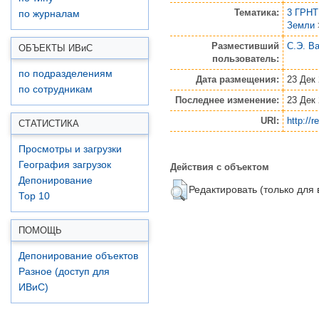
Тематика:
3 ГРНТ
по журналам
Земли
Разместивший
С.Э. В
ОБЪЕКТЫ ИВ
и
С
пользователь:
по подразделениям
Дата размещения:
23 Дек 
по сотрудникам
Последнее изменение:
23 Дек 
URI:
http://r
СТАТИСТИКА
Просмотры и загрузки
Действия с объектом
География загрузок
Депонирование
Редактировать (только для
Top 10
ПОМОЩЬ
Депонирование объектов
Разное (доступ для
ИВиС)