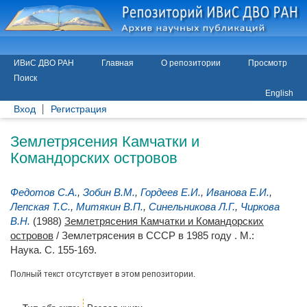
ИВиС ДВО РАН
Главная
О репозитории
Просмотр
Поиск
English
Вход
Регистрация
Землетрясения Камчатки и
Командорских островов
Федотов С.А.
,
Зобин В.М.
,
Гордеев Е.И.
,
Иванова Е.И.
,
Лепская Т.С.
,
Митякин В.П.
,
Синельникова Л.Г.
,
Чиркова
В.Н.
(1988)
Землетрясения Камчатки и Командорских
островов
/ Землетрясения в СССР в 1985 году . М.:
Наука. С. 155-169.
Полный текст отсутствует в этом репозитории.