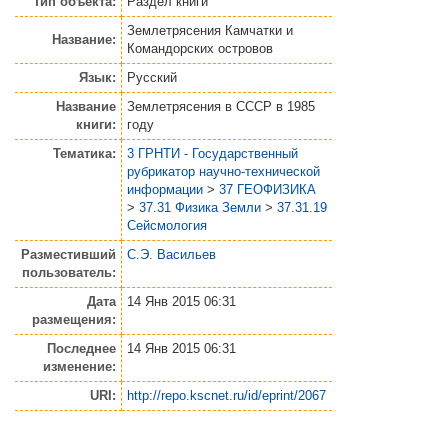
Тип объекта:
Раздел книги
Землетрясения Камчатки и
Название:
Командорских островов
Язык:
Русский
Название
Землетрясения в СССР в 1985
книги:
году
Тематика:
3 ГРНТИ - Государственный
рубрикатор научно-технической
информации
>
37 ГЕОФИЗИКА
>
37.31 Физика Земли
>
37.31.19
Сейсмология
Разместивший
С.Э. Васильев
пользователь:
Дата
14 Янв 2015 06:31
размещения:
Последнее
14 Янв 2015 06:31
изменение:
URI:
http://repo.kscnet.ru/id/eprint/2067