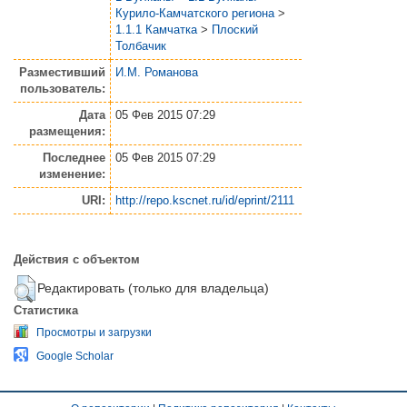
Курило-Камчатского региона
>
1.1.1 Камчатка
>
Плоский
Толбачик
Разместивший
И.М. Романова
пользователь:
Дата
05 Фев 2015 07:29
размещения:
Последнее
05 Фев 2015 07:29
изменение:
URI:
http://repo.kscnet.ru/id/eprint/2111
Действия с объектом
Редактировать (только для владельца)
Статистика
Просмотры и загрузки
Google Scholar