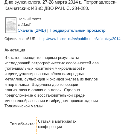
Дню вулканолога, 27-28 марта 2014 г.. Петропавловск-
Камчатский: ИВиС ДВО РАН. С. 284-289.
Полный текст
art43.pdf
Скачать (2MB)
|
Предварительный просмотр
Официальный URL:
http://www.kscnet.ru/ivs/publication/volc_day/2014...
Аннотация
В статье приводятся первые результаты
исследований петрографических особенностей лав
(потенциальных носителей микроалмазов) и
индивидуализированных зёрен самородных
металлов, сульфидов и оксидов железа из пеплов
и пор в лавах. Выделены две генерации
плагиоклаза и оливина в лавах. Сделано
предположение о восстановительной среде
минералообразования и гибридном происхождении
Толбачинской магмы.
Статья
в материалах
Тип объекта:
конференции