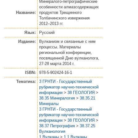
Минералого-петрографические
особенности алмазсодержащих
Название:
продуктов Трещинного
Толбачинского извержения
2012–2013 гг.
Язык:
Русский
Издание:
Вулканизм и связанные с ним
процессы. Материалы
региональной конференции,
посвященной Дню вулканолога,
27-28 марта 2014 г.
ISBN:
978-5-902424-16-1
Тематика:
3 ГРНТИ - Государственный
рубрикатор научно-технической
информации
>
38 ГЕОЛОГИЯ
>
38.35 Минералогия
>
38.35.21
Минералы
3 ГРНТИ - Государственный
рубрикатор научно-технической
информации
>
38 ГЕОЛОГИЯ
>
38.37 Петрография
>
38.37.25
Вулканология
1 Вулканы
>
1.1 Вулканы