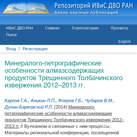
ИВиС ДВО РАН
Главная
О репозитории
Просмотр
Поиск
English
Вход
Регистрация
Минералого-петрографические
особенности алмазсодержащих
продуктов Трещинного Толбачинского
извержения 2012–2013 гг.
Карпов Г.А.
,
Аникин Л.П.
,
Флеров Г.Б.
,
Чубаров В.М.
,
Дунин-Барковский Р.Л.
(2014)
Минералого-
петрографические особенности алмазсодержащих
продуктов Трещинного Толбачинского извержения 2012–
2013 гг.
// Вулканизм и связанные с ним процессы.
Материалы региональной конференции, посвященной