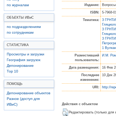
Издание:
Вопросы
по журналам
ISBN:
5-7968-0
ОБЪЕКТЫ ИВ
и
С
Тематика:
3 ГРНТИ
Гляциол
по подразделениям
3 ГРНТИ
по сотрудникам
Гляциол
3 ГРНТИ
Петрогр
СТАТИСТИКА
1 Вулка
Просмотры и загрузки
Разместивший
И.М. Ро
пользователь:
География загрузок
Депонирование
Дата размещения:
16 Фев 2
Top 10
Последнее
10 Дек 2
изменение:
ПОМОЩЬ
URI:
http://re
Депонирование объектов
Разное (доступ для
Действия с объектом
ИВиС)
Редактировать (только для