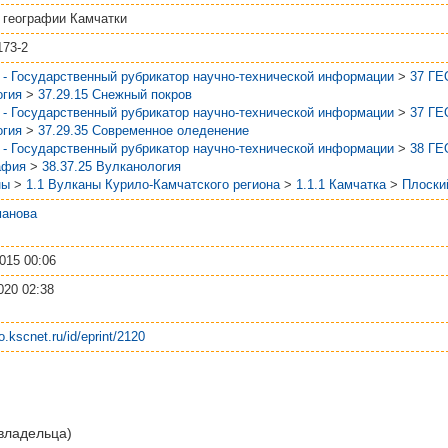
 географии Камчатки
173-2
 - Государственный рубрикатор научно-технической информации
>
37 Г
огия
>
37.29.15 Снежный покров
 - Государственный рубрикатор научно-технической информации
>
37 Г
огия
>
37.29.35 Современное оледенение
 - Государственный рубрикатор научно-технической информации
>
38 Г
афия
>
38.37.25 Вулканология
ны
>
1.1 Вулканы Курило-Камчатского региона
>
1.1.1 Камчатка
>
Плоски
манова
015 00:06
020 02:38
po.kscnet.ru/id/eprint/2120
 владельца)