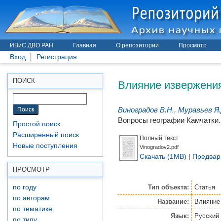
ИВиС ДВО РАН
Главная
О репозитории
Просмотр
Вход
Регистрация
Влияние извержения
ПОИСК
Виноградов В.Н.
,
Муравьев Я.
Вопросы географии Камчатки. 
Простой поиск
Расширенный поиск
Полный текст
Новые поступления
Vinogradov2.pdf
Скачать (1MB)
|
Предвар
ПРОСМОТР
Тип объекта:
Статья
по году
по авторам
Название:
Влияние 
по тематике
Язык:
Русский
по типу