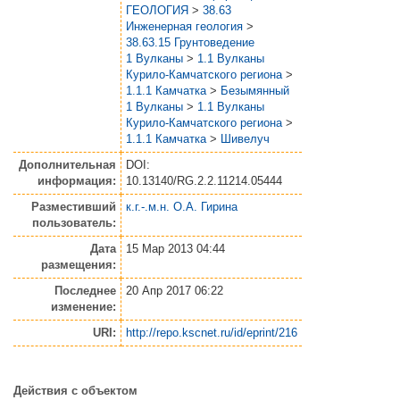
ГЕОЛОГИЯ
>
38.63
Инженерная геология
>
38.63.15 Грунтоведение
1 Вулканы
>
1.1 Вулканы
Курило-Камчатского региона
>
1.1.1 Камчатка
>
Безымянный
1 Вулканы
>
1.1 Вулканы
Курило-Камчатского региона
>
1.1.1 Камчатка
>
Шивелуч
Дополнительная
DOI:
информация:
10.13140/RG.2.2.11214.05444
Разместивший
к.г.-.м.н. О.А. Гирина
пользователь:
Дата
15 Мар 2013 04:44
размещения:
Последнее
20 Апр 2017 06:22
изменение:
URI:
http://repo.kscnet.ru/id/eprint/216
Действия с объектом