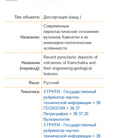
Тип объекта:
Диссертация (канд.)
Современные
пирокластические отложения
Название:
вулканов Камчатки и их
инженерно-геологические
особенности
Recent pyroclastic deposits of
Название
volcanoes of Kamchatka and
(перевод):
their engineering-geological
features
Язык:
Русский
Тематика:
3 ГРНТИ - Государственный
рубрикатор научно-
технической информации
>
38
ГЕОЛОГИЯ
>
38.37
Петрография
>
38.37.25
Вулканология
3 ГРНТИ - Государственный
рубрикатор научно-
технической информации
>
38