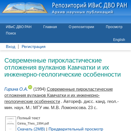
ИВиС ДВО РАН
Главная
О репозитории
Просмотр
Поиск
English
Вход
Регистрация
Современные пирокластические
отложения вулканов Камчатки и их
инженерно-геологические особенности
Гирина О.А.
(1994)
Современные пирокластические
отложения вулканов Камчатки и их инженерно-
геологические особенности
. Автореф. дисс. канд. геол.-
мин. наук. М.: МГУ им. М.В. Ломоносова. 23 с.
Полный текст
Girina_Thes_1994.pdf
Скачать (2MB)
|
Предварительный просмотр