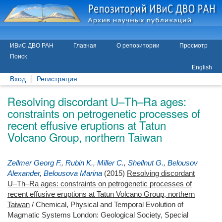
ИВиС ДВО РАН
Главная
О репозитории
Просмотр
Поиск
English
Вход
Регистрация
Resolving discordant U–Th–Ra ages:
constraints on petrogenetic processes of
recent effusive eruptions at Tatun
Volcano Group, northern Taiwan
Zellmer Georg F.
,
Rubin K.
,
Miller C.
,
Shellnut G.
,
Belousov
Alexander
,
Belousova Marina
(2015)
Resolving discordant
U–Th–Ra ages: constraints on petrogenetic processes of
recent effusive eruptions at Tatun Volcano Group, northern
Taiwan
/ Chemical, Physical and Temporal Evolution of
Magmatic Systems London: Geological Society, Special