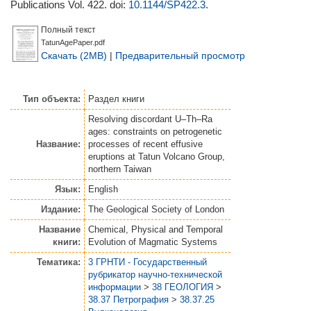
Publications Vol. 422.
doi:
10.1144/SP422.3
.
Полный текст
TatunAgePaper.pdf
Скачать (2MB)
|
Предварительный просмотр
Тип объекта:
Раздел книги
Resolving discordant U–Th–Ra
ages: constraints on petrogenetic
Название:
processes of recent effusive
eruptions at Tatun Volcano Group,
northern Taiwan
Язык:
English
Издание:
The Geological Society of London
Название
Chemical, Physical and Temporal
книги:
Evolution of Magmatic Systems
Тематика:
3 ГРНТИ - Государственный
рубрикатор научно-технической
информации
>
38 ГЕОЛОГИЯ
>
38.37 Петрография
>
38.37.25