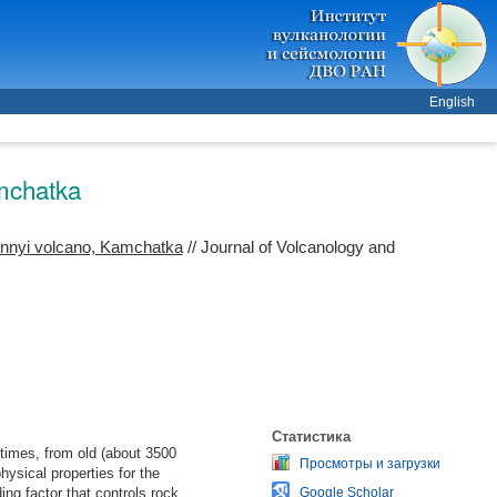
English
amchatka
annyi volcano, Kamchatka
// Journal of Volcanology and
Статистика
 times, from old (about 3500
Просмотры и загрузки
ysical properties for the
ing factor that controls rock
Google Scholar