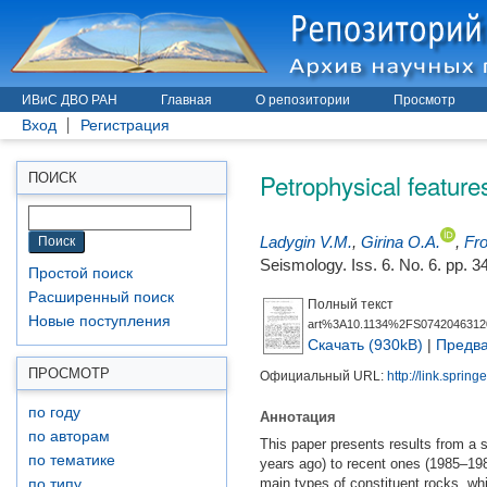
ИВиС ДВО РАН
Главная
О репозитории
Просмотр
Вход
Регистрация
Petrophysical featur
ПОИСК
Ladygin V.М.
,
Girina O.A.
,
Fro
Seismology. Iss. 6. No. 6. pp. 
Простой поиск
Расширенный поиск
Полный текст
Новые поступления
art%3A10.1134%2FS0742046312
Скачать (930kB)
|
Предва
ПРОСМОТР
Официальный URL:
http://link.sprin
по году
Аннотация
по авторам
This paper presents results from a 
по тематике
years ago) to recent ones (1985–1989
main types of constituent rocks, whi
по типу