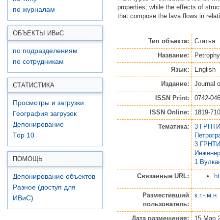
properties, while the effects of str
по журналам
that compose the lava flows in relati
ОБЪЕКТЫ ИВ
и
С
Тип объекта:
Статья
по подразделениям
Название:
Petrophy
по сотрудникам
Язык:
English
Издание:
Journal 
СТАТИСТИКА
ISSN Print:
0742-04
Просмотры и загрузки
ISSN Online:
1819-71
География загрузок
Депонирование
Тематика:
3 ГРНТИ
Петрогр
Top 10
3 ГРНТИ
Инженер
ПОМОЩЬ
1 Вулка
Связанные URL:
ht
Депонирование объектов
Разное (доступ для
Разместивший
к.г.-.м.н
ИВиС)
пользователь:
Дата размещения:
15 Мар 