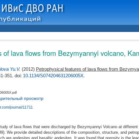
es of lava flows from Bezymyannyi volcano, K
lova Yu.V.
(2012)
Petrophysical features of lava flows from Bezymy
341-351.
doi:
10.1134/S074204631206005X
.
06005X.pdf
рительный просмотр
ger.com/journal/11711
study of lava flows that were discharged by Bezymyannyi Volcano at different
). We provide detailed descriptions of the composition, structure, and petroph
ch are andesites and basaltic andesites. It was found that porosity is the lead