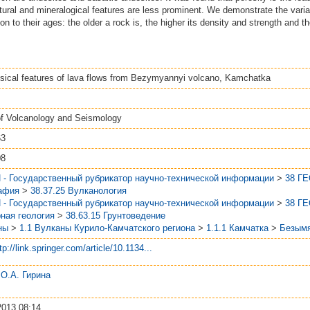
uctural and mineralogical features are less prominent. We demonstrate the variat
on to their ages: the older a rock is, the higher its density and strength and the
sical features of lava flows from Bezymyannyi volcano, Kamchatka
of Volcanology and Seismology
63
08
 - Государственный рубрикатор научно-технической информации
>
38 Г
афия
>
38.37.25 Вулканология
 - Государственный рубрикатор научно-технической информации
>
38 Г
ная геология
>
38.63.15 Грунтоведение
ны
>
1.1 Вулканы Курило-Камчатского региона
>
1.1.1 Камчатка
>
Безым
tp://link.springer.com/article/10.1134...
. О.А. Гирина
2013 08:14