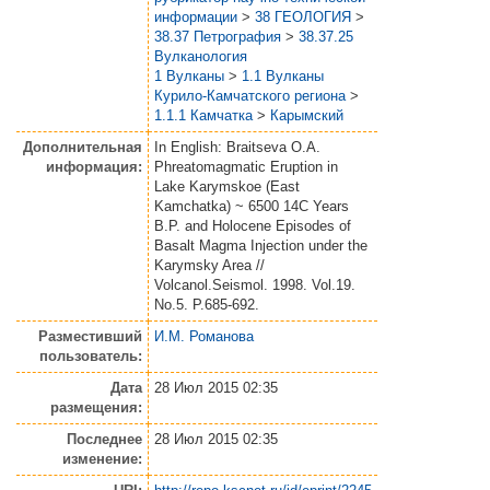
информации
>
38 ГЕОЛОГИЯ
>
38.37 Петрография
>
38.37.25
Вулканология
1 Вулканы
>
1.1 Вулканы
Курило-Камчатского региона
>
1.1.1 Камчатка
>
Карымский
Дополнительная
In English: Braitseva O.A.
информация:
Phreatomagmatic Eruption in
Lake Karymskoe (East
Kamchatka) ~ 6500 14C Years
B.P. and Holocene Episodes of
Basalt Magma Injection under the
Karymsky Area //
Volcanol.Seismol. 1998. Vol.19.
No.5. P.685-692.
Разместивший
И.М. Романова
пользователь:
Дата
28 Июл 2015 02:35
размещения:
Последнее
28 Июл 2015 02:35
изменение: