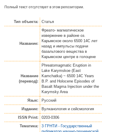
Полный текст отсутствует в этом репозитории.
Тип объекта:
Статья
Фреато- магматическое
извержение в районе оз.
Карымское около 6500 14С лет
Название:
назад и импульсы подачи
базальтового вещества в
Карымском центре в голоцене
Phreatomagmatic Eruption in
Lake Karymskoe (East
Название
Kamchatka) ~ 6500 14C Years
(перевод):
B.P. and Holocene Episodes of
Basalt Magma Injection under the
Karymsky Area
Язык:
Русский
Издание:
Вулканология и сейсмология
ISSN Print:
0203-0306
Тематика:
3 ГРНТИ - Государственный
рубрикатор научно-технической