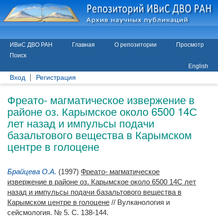
ИВиС ДВО РАН
Главная
О репозитории
Просмотр
Поиск
English
Вход
Регистрация
Фреато- магматическое извержение в
районе оз. Карымское около 6500 14С
лет назад и импульсы подачи
базальтового вещества в Карымском
центре в голоцене
Брайцева О.А.
(1997)
Фреато- магматическое
извержение в районе оз. Карымское около 6500 14С лет
назад и импульсы подачи базальтового вещества в
Карымском центре в голоцене
// Вулканология и
сейсмология. № 5. С. 138-144.