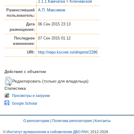
1.1.1 Камчатка
>
Ключевской
Разместивший
А.П. Максимов
пользователь:
Дата
06 Сен 2015 23:13
размещения:
Последнее
07 Сен 2015 01:12
изменение:
URI:
http://repo.kscnet.ru/id/eprint/2286
Действия с объектом
Редактировать (только для владельца)
Статистика
Просмотры и загрузки
Google Scholar
О репозитории
|
Политика репозитория
|
Контакты
©
Институт вулканологии и сейсмологии ДВО РАН
, 2012-
2026