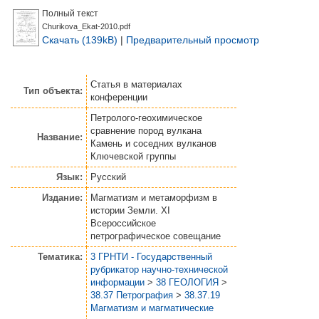
Полный текст
Churikova_Ekat-2010.pdf
Скачать (139kB)
|
Предварительный просмотр
Статья
в материалах
Тип объекта:
конференции
Петролого-геохимическое
сравнение пород вулкана
Название:
Камень и соседних вулканов
Ключевской группы
Язык:
Русский
Издание:
Магматизм и метаморфизм в
истории Земли. XI
Всероссийское
петрографическое совещание
Тематика:
3 ГРНТИ - Государственный
рубрикатор научно-технической
информации
>
38 ГЕОЛОГИЯ
>
38.37 Петрография
>
38.37.19
Магматизм и магматические