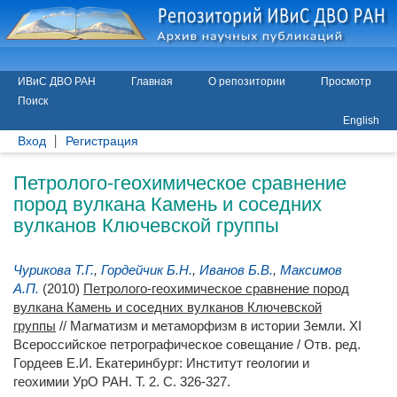
ИВиС ДВО РАН
Главная
О репозитории
Просмотр
Поиск
English
Вход
Регистрация
Петролого-геохимическое сравнение
пород вулкана Камень и соседних
вулканов Ключевской группы
Чурикова Т.Г.
,
Гордейчик Б.Н.
,
Иванов Б.В.
,
Максимов
А.П.
(2010)
Петролого-геохимическое сравнение пород
вулкана Камень и соседних вулканов Ключевской
группы
// Магматизм и метаморфизм в истории Земли. XI
Всероссийское петрографическое совещание / Отв. ред.
Гордеев Е.И.
Екатеринбург: Институт геологии и
геохимии УрО РАН. Т. 2. С. 326-327.