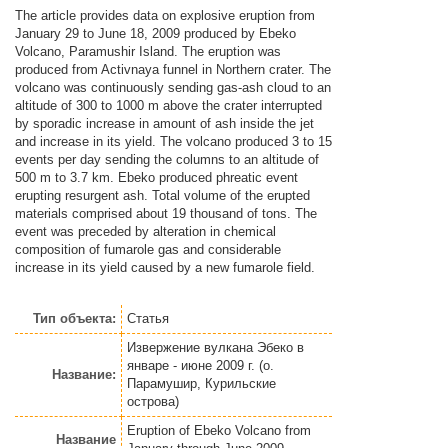
The article provides data on explosive eruption from
January 29 to June 18, 2009 produced by Ebeko
Volcano, Paramushir Island. The eruption was
produced from Activnaya funnel in Northern crater. The
volcano was continuously sending gas-ash cloud to an
altitude of 300 to 1000 m above the crater interrupted
by sporadic increase in amount of ash inside the jet
and increase in its yield. The volcano produced 3 to 15
events per day sending the columns to an altitude of
500 m to 3.7 km. Ebeko produced phreatic event
erupting resurgent ash. Total volume of the erupted
materials comprised about 19 thousand of tons. The
event was preceded by alteration in chemical
composition of fumarole gas and considerable
increase in its yield caused by a new fumarole field.
Тип объекта:
Статья
Извержение вулкана Эбеко в
январе - июне 2009 г. (о.
Название:
Парамушир, Курильские
острова)
Eruption of Ebeko Volcano from
Название