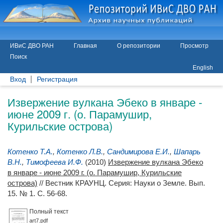
ИВиС ДВО РАН
Главная
О репозитории
Просмотр
Поиск
English
Вход
Регистрация
Извержение вулкана Эбеко в январе -
июне 2009 г. (о. Парамушир,
Курильские острова)
Котенко Т.А.
,
Котенко Л.В.
,
Сандимирова Е.И.
,
Шапарь
В.Н.
,
Тимофеева И.Ф.
(2010)
Извержение вулкана Эбеко
в январе - июне 2009 г. (о. Парамушир, Курильские
острова)
// Вестник КРАУНЦ. Серия: Науки о Земле. Вып.
15. № 1. С. 56-68.
Полный текст
art7.pdf