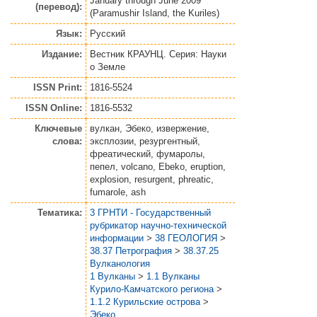
January through June 2009
(перевод):
(Paramushir Island, the Kuriles)
Язык:
Русский
Издание:
Вестник КРАУНЦ. Серия: Науки
о Земле
ISSN Print:
1816-5524
ISSN Online:
1816-5532
Ключевые
вулкан, Эбеко, извержение,
слова:
эксплозии, резургентный,
фреатический, фумаролы,
пепел, volcano, Ebeko, eruption,
explosion, resurgent, phreatic,
fumarole, ash
Тематика:
3 ГРНТИ - Государственный
рубрикатор научно-технической
информации
>
38 ГЕОЛОГИЯ
>
38.37 Петрография
>
38.37.25
Вулканология
1 Вулканы
>
1.1 Вулканы
Курило-Камчатского региона
>
1.1.2 Курильские острова
>
Эбеко