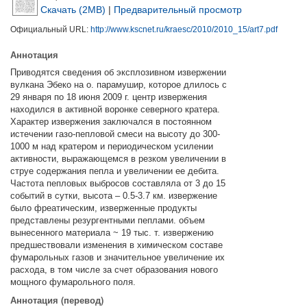
Скачать (2MB)
|
Предварительный просмотр
Официальный URL:
http://www.kscnet.ru/kraesc/2010/2010_15/art7.pdf
Аннотация
Приводятся сведения об эксплозивном извержении
вулкана Эбеко на о. парамушир, которое длилось с
29 января по 18 июня 2009 г. центр извержения
находился в активной воронке северного кратера.
Характер извержения заключался в постоянном
истечении газо-пепловой смеси на высоту до 300-
1000 м над кратером и периодическом усилении
активности, выражающемся в резком увеличении в
струе содержания пепла и увеличении ее дебита.
Частота пепловых выбросов составляла от 3 до 15
событий в сутки, высота – 0.5-3.7 км. извержение
было фреатическим, изверженные продукты
представлены резургентными пеплами. объем
вынесенного материала ~ 19 тыс. т. извержению
предшествовали изменения в химическом составе
фумарольных газов и значительное увеличение их
расхода, в том числе за счет образования нового
мощного фумарольного поля.
Аннотация (перевод)