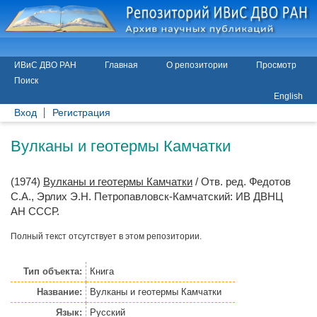
ИВиС ДВО РАН
Главная
О репозитории
Просмотр
Поиск
English
Вход
Регистрация
Вулканы и геотермы Камчатки
(1974)
Вулканы и геотермы Камчатки
/ Отв. ред.
Федотов
С.А.
,
Эрлих Э.Н.
Петропавловск-Камчатский: ИВ ДВНЦ
АН СССР.
Полный текст отсутствует в этом репозитории.
Тип объекта:
Книга
Название:
Вулканы и геотермы Камчатки
Язык:
Русский