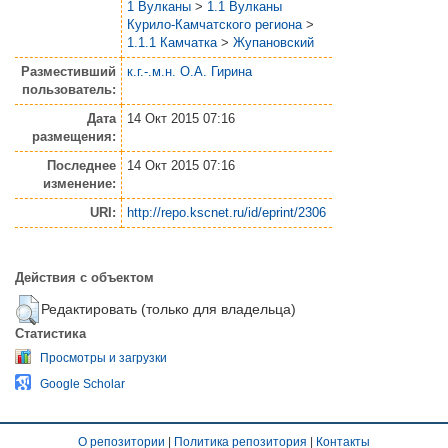
1 Вулканы
>
1.1 Вулканы
Курило-Камчатского региона
>
1.1.1 Камчатка
>
Жупановский
Разместивший
к.г.-.м.н. О.А. Гирина
пользователь:
Дата
14 Окт 2015 07:16
размещения:
Последнее
14 Окт 2015 07:16
изменение:
URI:
http://repo.kscnet.ru/id/eprint/2306
Действия с объектом
Редактировать (только для владельца)
Статистика
Просмотры и загрузки
Google Scholar
О репозитории
|
Политика репозитория
|
Контакты