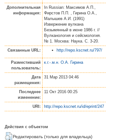
Дополнительная
In Russian: Максимов А.П.,
информация:
Фирстов П.П. , Гирина О.А.,
Малышев А.И. (1991)
Извержение вулкана
Безымянный в июне 1986 г. //
Вулканология и сейсмология.
№ 1. Москва: Наука. С. 3-20.
Связанные URL:
http://repo.kscnet.ru/797/
Разместивший
к.г.-.м.н. О.А. Гирина
пользователь:
Дата
31 Мар 2013 04:46
размещения:
Последнее
11 Окт 2016 00:25
изменение:
URI:
http://repo.kscnet.ru/id/eprint/247
Действия с объектом
Редактировать (только для владельца)