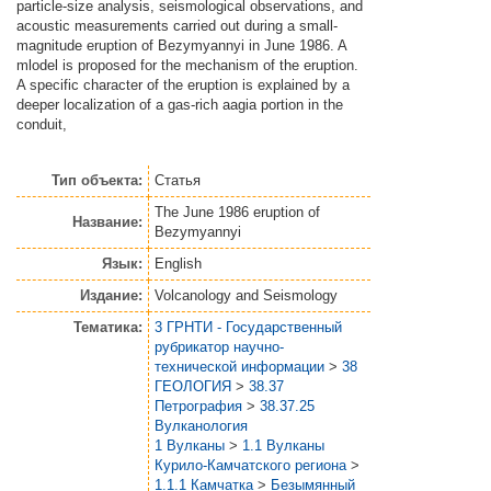
particle-size analysis, seismological observations, and
acoustic measurements carried out during a small-
magnitude eruption of Bezymyannyi in June 1986. A
mlodel is proposed for the mechanism of the eruption.
A specific character of the eruption is explained by a
deeper localization of a gas-rich aagia portion in the
conduit,
Тип объекта:
Статья
The June 1986 eruption of
Название:
Bezymyannyi
Язык:
English
Издание:
Volcanology and Seismology
Тематика:
3 ГРНТИ - Государственный
рубрикатор научно-
технической информации
>
38
ГЕОЛОГИЯ
>
38.37
Петрография
>
38.37.25
Вулканология
1 Вулканы
>
1.1 Вулканы
Курило-Камчатского региона
>
1.1.1 Камчатка
>
Безымянный