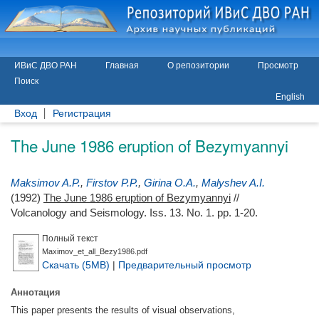
ИВиС ДВО РАН
Главная
О репозитории
Просмотр
Поиск
English
Вход
Регистрация
The June 1986 eruption of Bezymyannyi
Maksimov A.P.
,
Firstov P.P.
,
Girina O.A.
,
Malyshev A.I.
(1992)
The June 1986 eruption of Bezymyannyi
//
Volcanology and Seismology. Iss. 13. No. 1. pp. 1-20.
Полный текст
Maximov_et_all_Bezy1986.pdf
Скачать (5MB)
|
Предварительный просмотр
Аннотация
This paper presents the results of visual observations,