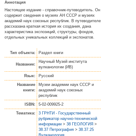
Аннотация
Настоящее издание - справочник-путеводитель. Он
содержит сведения о музеях АН СССР и музеях
академий наук союзных республик. В путеводителе
рассказана краткая история их создания, дана
характеристика экспозиций, структуры, фондов,
отдельных уникальных коллекций и экспонатов.
Тип объекта:
Раздел книги
Научный Музей института
Название:
вулканологии (ИВ)
Язык:
Русский
Название
Музеи академии наук СССР и
книги:
академий наук союзных
республик
ISBN:
5-02-009925-2
Тематика:
3 ГРНТИ - Государственный
рубрикатор научно-технической
информации
>
38 ГЕОЛОГИЯ
>
38.37 Петрография
>
38.37.25
Вулканология