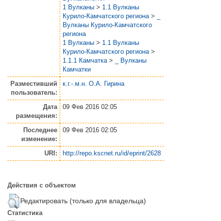
1 Вулканы
>
1.1 Вулканы
Курило-Камчатского региона
>
_
Вулканы Курило-Камчатского
региона
1 Вулканы
>
1.1 Вулканы
Курило-Камчатского региона
>
1.1.1 Камчатка
>
_ Вулканы
Камчатки
Разместивший
к.г.-.м.н. О.А. Гирина
пользователь:
Дата
09 Фев 2016 02:05
размещения:
Последнее
09 Фев 2016 02:05
изменение:
URI:
http://repo.kscnet.ru/id/eprint/2628
Действия с объектом
Редактировать (только для владельца)
Статистика