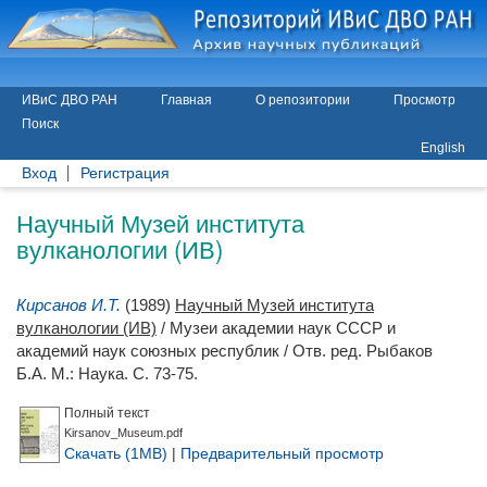
ИВиС ДВО РАН
Главная
О репозитории
Просмотр
Поиск
English
Вход
Регистрация
Научный Музей института
вулканологии (ИВ)
Кирсанов И.Т.
(1989)
Научный Музей института
вулканологии (ИВ)
/ Музеи академии наук СССР и
академий наук союзных республик / Отв. ред.
Рыбаков
Б.А.
М.: Наука. С. 73-75.
Полный текст
Kirsanov_Museum.pdf
Скачать (1MB)
|
Предварительный просмотр