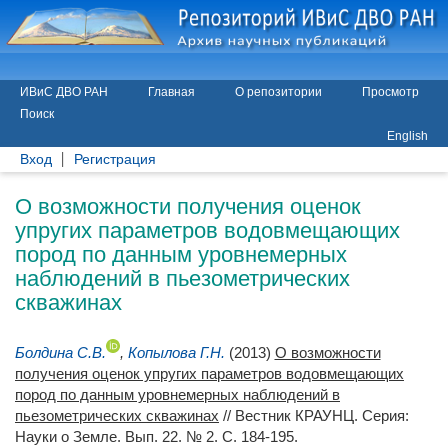
ИВиС ДВО РАН
Главная
О репозитории
Просмотр
Поиск
English
Вход
Регистрация
О возможности получения оценок
упругих параметров водовмещающих
пород по данным уровнемерных
наблюдений в пьезометрических
скважинах
Болдина С.В.
,
Копылова Г.Н.
(2013)
О возможности
получения оценок упругих параметров водовмещающих
пород по данным уровнемерных наблюдений в
пьезометрических скважинах
// Вестник КРАУНЦ. Серия:
Науки о Земле. Вып. 22. № 2. С. 184-195.