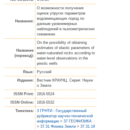
О возможности получения
оценок упругих параметров
водовмещающих пород по
Название:
данным уровнемерных
наблюдений в пьезометрических
скважинах
On the possibility of obtaining
estimates of elastic parameters of
Название
water-saturated rocks according to
(перевод):
water-level observations in the
piestic wells
Язык:
Русский
Издание:
Вестник КРАУНЦ. Серия: Науки
о Земле
ISSN Print:
1816-5524
ISSN Online:
1816-5532
Тематика:
3 ГРНТИ - Государственный
рубрикатор научно-технической
информации
>
37 ГЕОФИЗИКА
>
37.31 Физика Земли
>
37.31.19